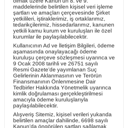
olmak üzere Kanun’un 8. ve 9.
maddelerinde belirtilen kişisel veri işleme
şartları ve amaçları çerçevesinde Şirket
yetkilileri, iştiraklerimiz, iş ortaklarımız,
tedarikçilerimiz, hissedarlarımız, kanunen
yetkili kamu kurum ve kuruluşları ile özel
kurumlar ile paylaşılabilecektir.
Kullanıcının Ad ve İletişim Bilgileri, ödeme
aşamasında onaylayacağı ödeme
kuruluşu çerçeve sözleşmesi uyarınca ve
9 Ocak 2008 tarihli ve 26751 sayılı
Resmi Gazete’de yayımlanan Suç
Gelirlerinin Aklanmasının ve Terörün
Finansmanının Önlenmesine Dair
Tedbirler Hakkında Yönetmelik uyarınca
kimlik doğrulaması gerçekleştirilmesi
amacıyla ödeme kuruluşlarıyla
paylaşılabilecektir.
Alışveriş Sitemiz, kişisel verileri yukarıda
belirtilen amaçlar dahilinde, 6698 sayılı
Kanun’da öngörülen şartları sağlamak