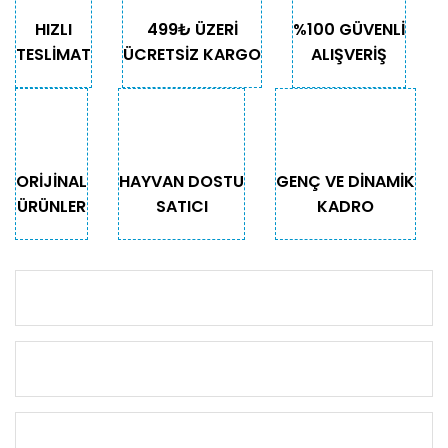
HIZLI
499₺ ÜZERİ
%100 GÜVENLİ
TESLİMAT
ÜCRETSİZ KARGO
ALIŞVERİŞ
ORİJİNAL
HAYVAN DOSTU
GENÇ VE DİNAMİK
ÜRÜNLER
SATICI
KADRO
KURUMSAL
KATEGORİLER
ÖNEMLİ BİLGİLER