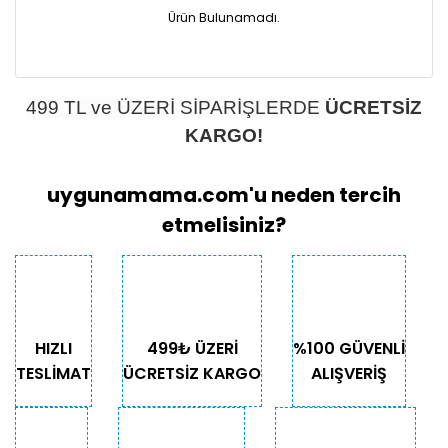
Ürün Bulunamadı.
499 TL ve ÜZERİ SİPARİŞLERDE
ÜCRETSİZ
KARGO!
uygunamama.com'u neden tercih
etmelisiniz?
HIZLI
499₺ ÜZERİ
%100 GÜVENLİ
TESLİMAT
ÜCRETSİZ KARGO
ALIŞVERİŞ