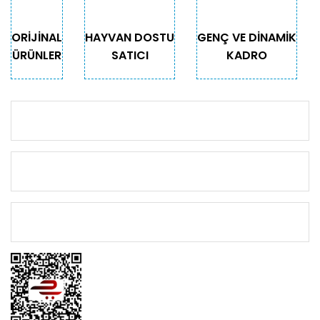
ORİJİNAL
HAYVAN DOSTU
GENÇ VE DİNAMİK
ÜRÜNLER
SATICI
KADRO
KURUMSAL
KATEGORİLER
ÖNEMLİ BİLGİLER