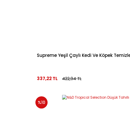
Supreme Yeşil Çaylı Kedi Ve Köpek Temizl
337,22 TL
422,94 TL
%10