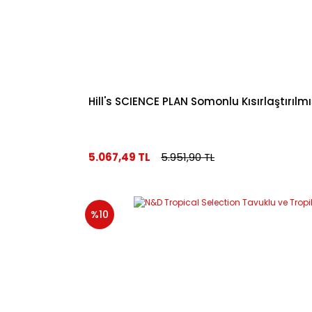
Hill's SCIENCE PLAN Somonlu Kısırlaştırıl
5.067,49 TL
5.951,90 TL
%10