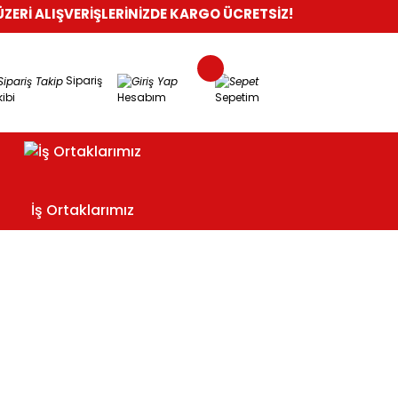
LIŞVERİŞLERİNİZDE KARGO ÜCRETSİZ!
%100 GÜVENLİ ALIŞVER
Sipariş
ibi
Hesabım
Sepetim
İş Ortaklarımız