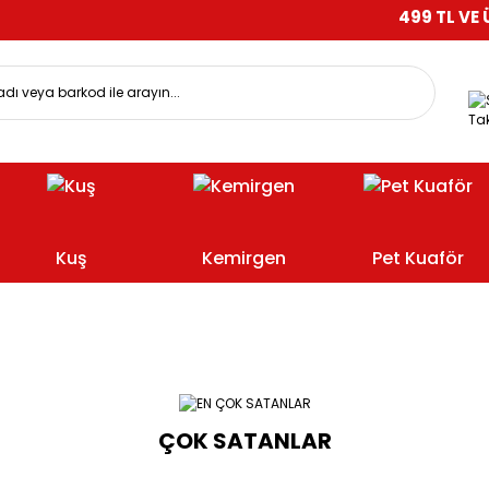
499 TL VE ÜZERİ A
Tak
Kuş
Kemirgen
Pet Kuaför
ÇOK SATANLAR