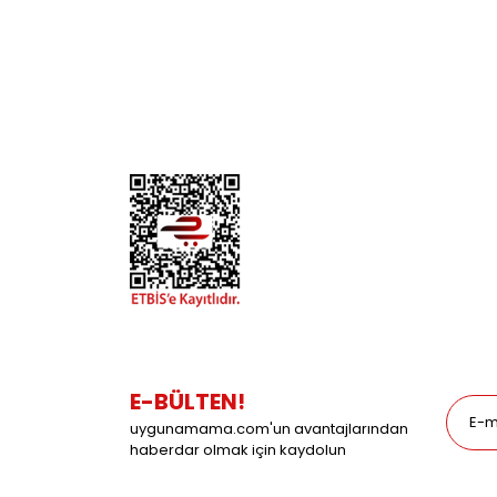
İletişim
Köpek
Gizlilik ve Güvenlik
Kuş
Hesap Numaralarımız
Balık
Mağazalarımız
Pet Kua
Blog
Promos
E-BÜLTEN!
uygunamama.com'un avantajlarından
haberdar olmak için kaydolun