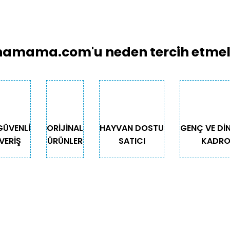
amama.com'u neden tercih etmeli
GÜVENLİ
ORİJİNAL
HAYVAN DOSTU
GENÇ VE Dİ
VERİŞ
ÜRÜNLER
SATICI
KADR
GORİLER
ÖNEMLİ BİLGİLER
Teslimat