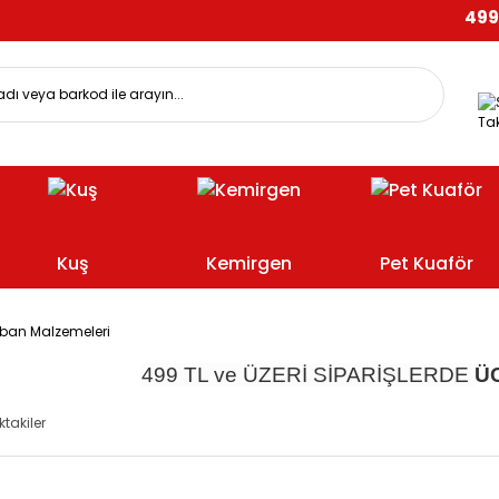
499 TL
Tak
Kuş
Kemirgen
Pet Kuaför
ban Malzemeleri
499 TL ve ÜZERİ SİPARİŞLERDE
Ü
ktakiler