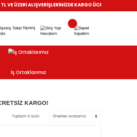
 VE ÜZERİ ALIŞVERİŞLERİNİZDE KARGO ÜCRETSİZ!
%100 GÜVEN
Sipariş
ibi
Hesabım
Sepetim
İş Ortaklarımız
CRETSİZ KARGO!
Toplam 0 ürün