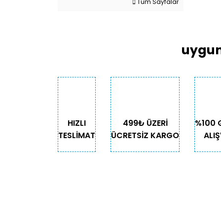
Tüm Sayfalar
uygun
HIZLI
499₺ ÜZERİ
%100 
TESLİMAT
ÜCRETSİZ KARGO
ALIŞ
KURUMSAL
KATE
Biz Kimiz?
Kedi