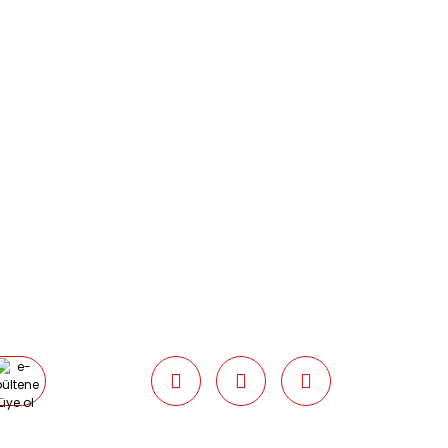
0216 616 20 02
0538 437 38 38
Çalışma Saatleri: Pazartesi-Cuma
09:00 / 17:30 Cumartesi 09:00 / 15:00
Pazar günleri kapalıyız.