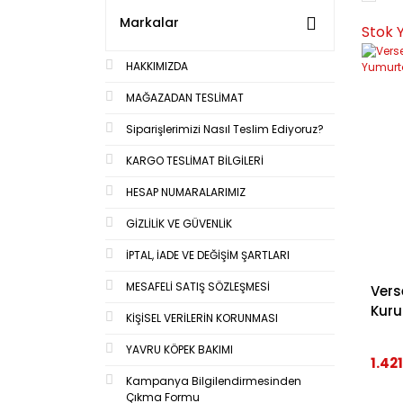
Markalar
Stok 
HAKKIMIZDA
MAĞAZADAN TESLİMAT
Siparişlerimizi Nasıl Teslim Ediyoruz?
KARGO TESLİMAT BİLGİLERİ
HESAP NUMARALARIMIZ
GİZLİLİK VE GÜVENLİK
İPTAL, İADE VE DEĞİŞİM ŞARTLARI
MESAFELİ SATIŞ SÖZLEŞMESİ
Vers
Kur
KİŞİSEL VERİLERİN KORUNMASI
YAVRU KÖPEK BAKIMI
1.421
Kampanya Bilgilendirmesinden
Çıkma Formu