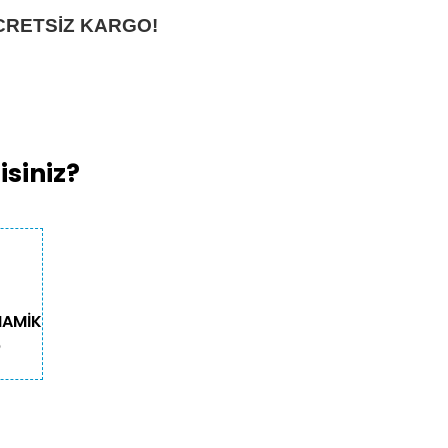
CRETSİZ KARGO!
siniz?
NAMİK
O