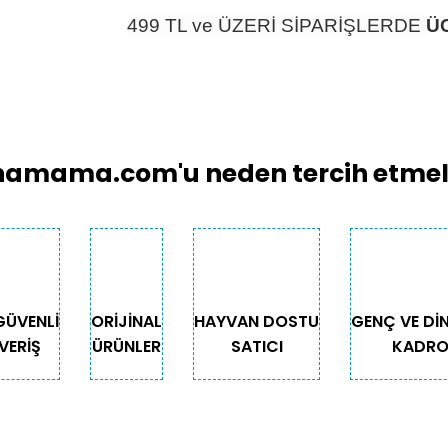
499 TL ve ÜZERİ SİPARİŞLERDE
Ü
amama.com'u neden tercih etmeli
GÜVENLİ
ORİJİNAL
HAYVAN DOSTU
GENÇ VE Dİ
VERİŞ
ÜRÜNLER
SATICI
KADR