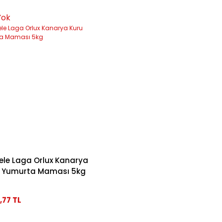
Yok
ele Laga Orlux Kanarya
u Yumurta Maması 5kg
,77 TL