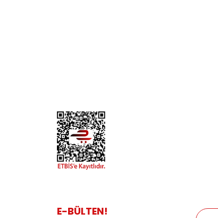
KURUMSAL
KATE
Biz Kimiz?
Kedi
İletişim
Köpek
Gizlilik ve Güvenlik
Kuş
Hesap Numaralarımız
Balık
Mağazalarımız
Pet Kua
Blog
Promos
E-BÜLTEN!