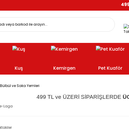
499 TL
Tak
Kuş
Kemirgen
Pet Kuaför
Bülbül ve Saka Yemleri
499 TL ve ÜZERİ SİPARİŞLERDE
Ü
le-Laga
ktakiler