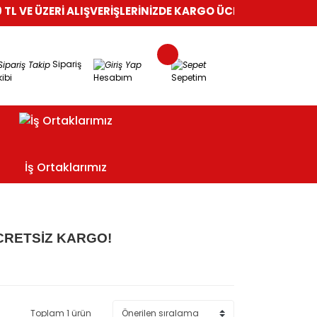
 VE ÜZERİ ALIŞVERİŞLERİNİZDE KARGO ÜCRETSİZ!
%100 GÜVEN
Sipariş
ibi
Hesabım
Sepetim
İş Ortaklarımız
CRETSİZ KARGO!
Toplam 1 ürün