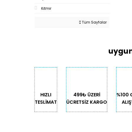
Kıtmir
Tüm Sayfalar
uygun
HIZLI
499₺ ÜZERİ
%100 
TESLİMAT
ÜCRETSİZ KARGO
ALIŞ