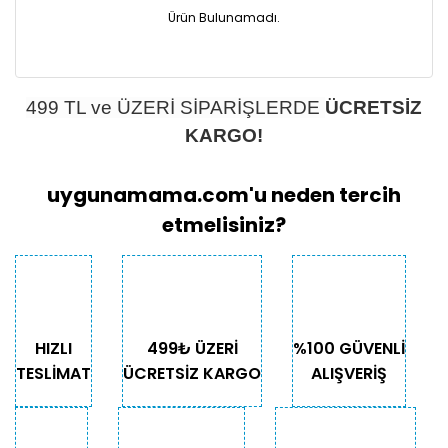
Ürün Bulunamadı.
499 TL ve ÜZERİ SİPARİŞLERDE
ÜCRETSİZ
KARGO!
uygunamama.com'u neden tercih
etmelisiniz?
HIZLI
499₺ ÜZERİ
%100 GÜVENLİ
TESLİMAT
ÜCRETSİZ KARGO
ALIŞVERİŞ