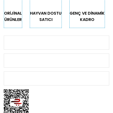
ORİJİNAL
HAYVAN DOSTU
GENÇ VE DİNAMİK
ÜRÜNLER
SATICI
KADRO
KURUMSAL
KATEGORİLER
ÖNEMLİ BİLGİLER