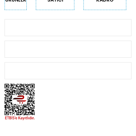
KURUMSAL
KATEGORİLER
ÖNEMLİ BİLGİLER
BİZİMLE İLETİŞİME GEÇİN