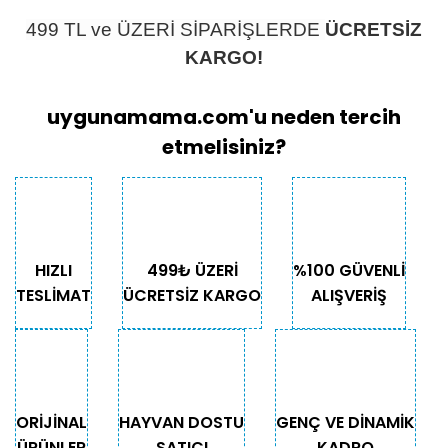
499 TL ve ÜZERİ SİPARİŞLERDE
ÜCRETSİZ
KARGO!
uygunamama.com'u neden tercih
etmelisiniz?
HIZLI
499₺ ÜZERİ
%100 GÜVENLİ
TESLİMAT
ÜCRETSİZ KARGO
ALIŞVERİŞ
ORİJİNAL
HAYVAN DOSTU
GENÇ VE DİNAMİK
ÜRÜNLER
SATICI
KADRO