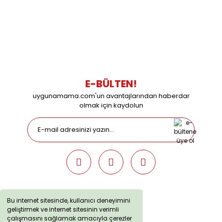
0216 616 20 02
0538 437 38 38
Çalışma Saatleri: Pazartesi-Cuma 09:00 / 17:30 Cumartesi
09:00 / 15:00 Pazar günleri kapalıyız.
E-BÜLTEN!
uygunamama.com'un avantajlarından haberdar
olmak için kaydolun
Bu internet sitesinde, kullanıcı deneyimini
geliştirmek ve internet sitesinin verimli
uygunamama.com © 2019 - Tüm Hakları Saklıdır. Kredi kartı
çalışmasını sağlamak amacıyla çerezler