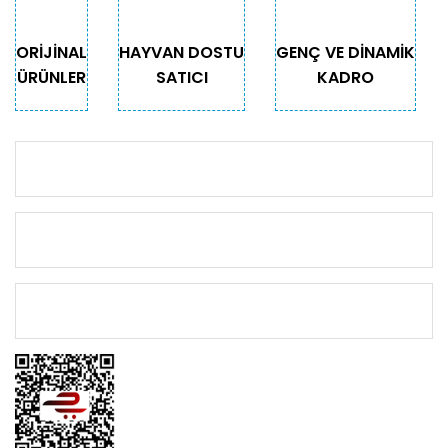
ORİJİNAL
HAYVAN DOSTU
GENÇ VE DİNAMİK
ÜRÜNLER
SATICI
KADRO
KURUMSAL
KATEGORİLER
ÖNEMLİ BİLGİLER