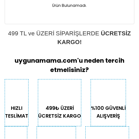
Ürün Bulunamadı.
499 TL ve ÜZERİ SİPARİŞLERDE
ÜCRETSİZ
KARGO!
uygunamama.com'u neden tercih
etmelisiniz?
HIZLI
499₺ ÜZERİ
%100 GÜVENLİ
TESLİMAT
ÜCRETSİZ KARGO
ALIŞVERİŞ