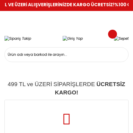
TL VE ÜZERİ ALIŞVERİŞLERİNİZDE KARGO ÜCRETSİZ!
%100 GÜV
499 TL ve ÜZERİ SİPARİŞLERDE
ÜCRETSİZ
KARGO!