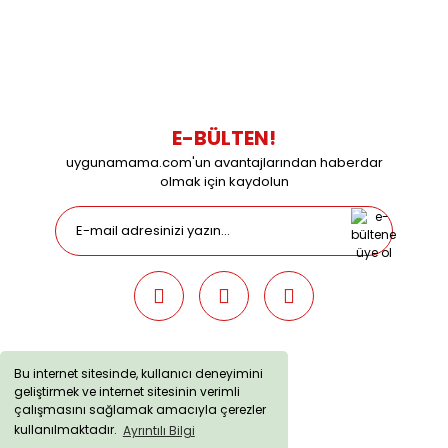
Çalışma Saatleri: Pazartesi-Cuma 09:00 / 17:30 Cumartesi
09:00 / 15:00 Pazar günleri kapalıyız.
E-BÜLTEN!
uygunamama.com'un avantajlarından haberdar
olmak için kaydolun
Bu internet sitesinde, kullanıcı deneyimini
geliştirmek ve internet sitesinin verimli
uygunamama.com © 2019 - Tüm Hakları Saklıdır. Kredi kartı
çalışmasını sağlamak amacıyla çerezler
bilgileriniz 256bit SSL sertifikası ile korunmaktadır.
kullanılmaktadır.
Ayrıntılı Bilgi