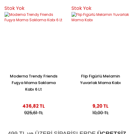
Stok Yok
Stok Yok
Moderna Trendy Friends
Flip Figürlü Melamin
Fuşya Mama Saklama
Yuvarlak Mama Kabı
Kabı 6 Lt
436,82 TL
9,20 TL
925,61 TL
10,00 TL
499 TL ve ÜZERİ SİPARİŞLERDE
ÜCRETSİZ