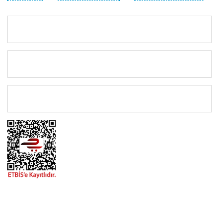
KURUMSAL
KATEGORİLER
ÖNEMLİ BİLGİLER
BİZİMLE İLETİŞİME GEÇİN
0216 616 20 02
0538 437 38 38