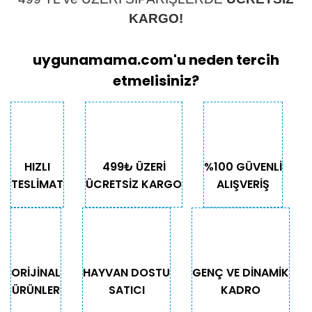
KARGO!
uygunamama.com'u neden tercih
etmelisiniz?
HIZLI
499₺ ÜZERİ
%100 GÜVENLİ
TESLİMAT
ÜCRETSİZ KARGO
ALIŞVERİŞ
ORİJİNAL
HAYVAN DOSTU
GENÇ VE DİNAMİK
ÜRÜNLER
SATICI
KADRO