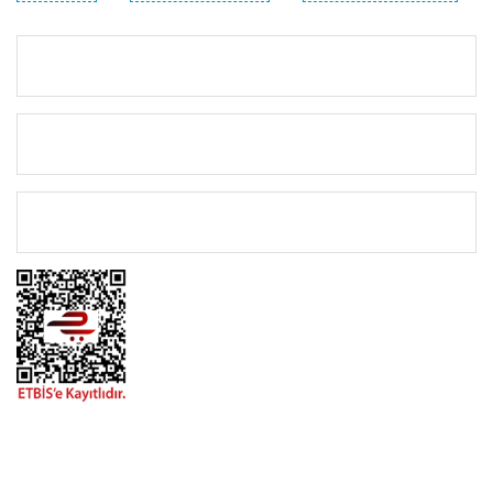
KURUMSAL
KATEGORİLER
ÖNEMLİ BİLGİLER
BİZİMLE İLETİŞİME GEÇİN
0216 616 20 02
0538 437 38 38