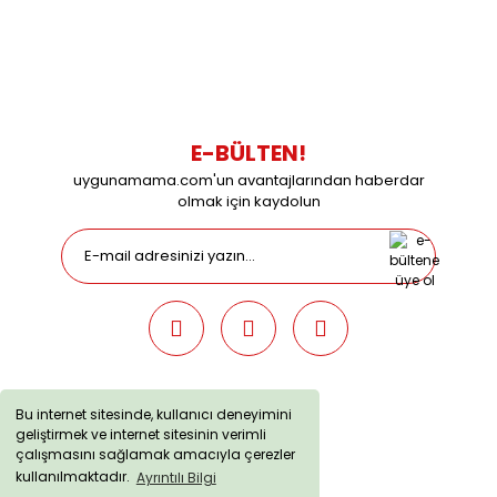
Çalışma Saatleri: Pazartesi-Cuma 09:00 / 17:30 Cumartesi
09:00 / 15:00 Pazar günleri kapalıyız.
E-BÜLTEN!
uygunamama.com'un avantajlarından haberdar
olmak için kaydolun
Bu internet sitesinde, kullanıcı deneyimini
geliştirmek ve internet sitesinin verimli
uygunamama.com © 2019 - Tüm Hakları Saklıdır. Kredi kartı
çalışmasını sağlamak amacıyla çerezler
bilgileriniz 256bit SSL sertifikası ile korunmaktadır.
kullanılmaktadır.
Ayrıntılı Bilgi