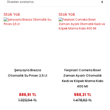
Stok Yok
Stok Yok
Şenyayla Brezza
Ferplast Cometa Bowl
Otomatik Su Pınarı 2,5 Lt
Zaman Ayarlı Otomatik
Kedi ve Köpek Mama Kabı
400 Ml
886,91 TL
988,31 TL
1.323,94 TL
1.478,62 TL