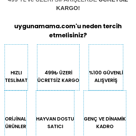
KARGO!
uygunamama.com'u neden tercih
etmelisiniz?
HIZLI
499₺ ÜZERİ
%100 GÜVENLİ
TESLİMAT
ÜCRETSİZ KARGO
ALIŞVERİŞ
ORİJİNAL
HAYVAN DOSTU
GENÇ VE DİNAMİK
ÜRÜNLER
SATICI
KADRO