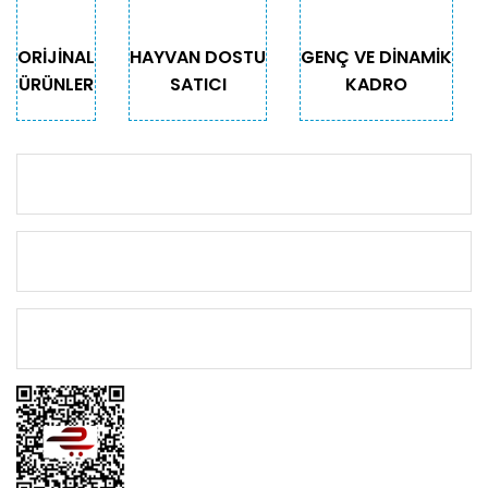
ORİJİNAL
HAYVAN DOSTU
GENÇ VE DİNAMİK
ÜRÜNLER
SATICI
KADRO
KURUMSAL
KATEGORİLER
ÖNEMLİ BİLGİLER