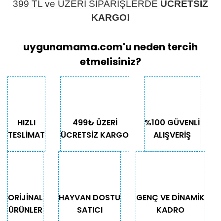
399 TL ve ÜZERİ SİPARİŞLERDE
ÜCRETSİZ
KARGO!
uygunamama.com'u neden tercih
etmelisiniz?
HIZLI
499₺ ÜZERİ
%100 GÜVENLİ
TESLİMAT
ÜCRETSİZ KARGO
ALIŞVERİŞ
ORİJİNAL
HAYVAN DOSTU
GENÇ VE DİNAMİK
ÜRÜNLER
SATICI
KADRO