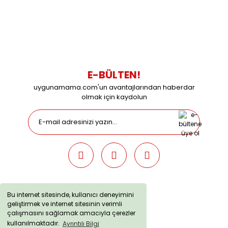
0538 437 38 38
Çalışma Saatleri: Pazartesi-Cuma 09:00 / 17:30 Cumartesi
09:00 / 15:00 Pazar günleri kapalıyız.
E-BÜLTEN!
uygunamama.com'un avantajlarından haberdar
olmak için kaydolun
Bu internet sitesinde, kullanıcı deneyimini
geliştirmek ve internet sitesinin verimli
uygunamama.com © 2019 - Tüm Hakları Saklıdır. Kredi kartı
çalışmasını sağlamak amacıyla çerezler
bilgileriniz 256bit SSL sertifikası ile korunmaktadır.
kullanılmaktadır.
Ayrıntılı Bilgi