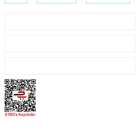
KURUMSAL
KATEGORİLER
ÖNEMLİ BİLGİLER
BİZİMLE İLETİŞİME GEÇİN
0216 616 20 02