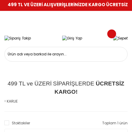
499 TL VE ÜZERİ ALIŞVERİŞLERİNİZDE KARGO ÜCRETSİZ!
%1
499 TL ve ÜZERİ SİPARİŞLERDE
ÜCRETSİZ
KARGO!
KARLIE
Stoktakiler
Toplam 1 ürün