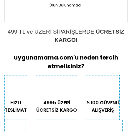
Ürün Bulunamadı.
499 TL ve ÜZERİ SİPARİŞLERDE
ÜCRETSİZ
KARGO!
uygunamama.com'u neden tercih
etmelisiniz?
HIZLI
499₺ ÜZERİ
%100 GÜVENLİ
TESLİMAT
ÜCRETSİZ KARGO
ALIŞVERİŞ