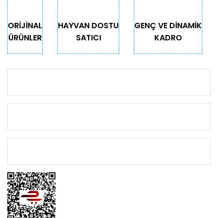
ORİJİNAL
HAYVAN DOSTU
GENÇ VE DİNAMİK
ÜRÜNLER
SATICI
KADRO
KURUMSAL
KATEGORİLER
ÖNEMLİ BİLGİLER