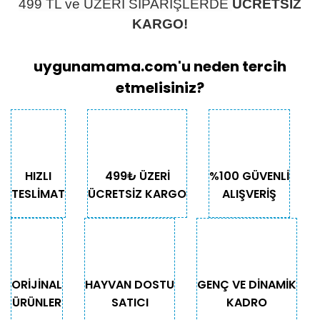
499 TL ve ÜZERİ SİPARİŞLERDE
ÜCRETSİZ
KARGO!
uygunamama.com'u neden tercih
etmelisiniz?
HIZLI
499₺ ÜZERİ
%100 GÜVENLİ
TESLİMAT
ÜCRETSİZ KARGO
ALIŞVERİŞ
ORİJİNAL
HAYVAN DOSTU
GENÇ VE DİNAMİK
ÜRÜNLER
SATICI
KADRO