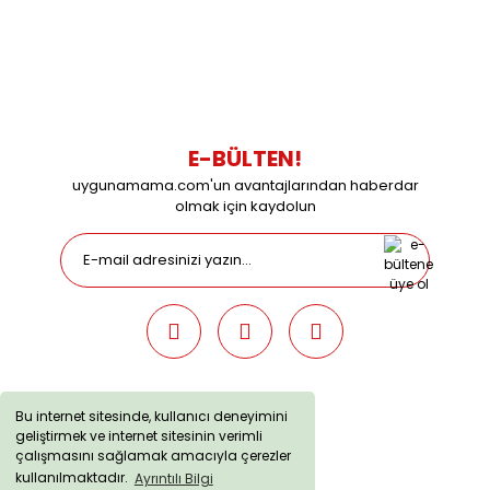
0538 437 38 38
Çalışma Saatleri: Pazartesi-Cuma 09:00 / 17:30 Cumartesi
09:00 / 15:00 Pazar günleri kapalıyız.
E-BÜLTEN!
uygunamama.com'un avantajlarından haberdar
olmak için kaydolun
Bu internet sitesinde, kullanıcı deneyimini
geliştirmek ve internet sitesinin verimli
uygunamama.com © 2019 - Tüm Hakları Saklıdır. Kredi kartı
çalışmasını sağlamak amacıyla çerezler
bilgileriniz 256bit SSL sertifikası ile korunmaktadır.
kullanılmaktadır.
Ayrıntılı Bilgi