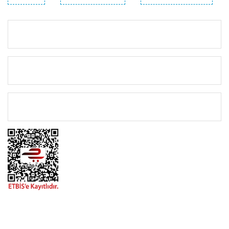
KURUMSAL
KATEGORİLER
ÖNEMLİ BİLGİLER
BİZİMLE İLETİŞİME GEÇİN
0216 616 20 02