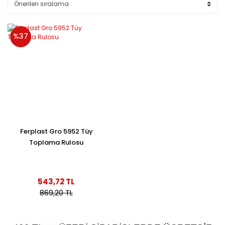
%37
Ferplast Gro 5952 Tüy
Toplama Rulosu
543,72 TL
869,20 TL