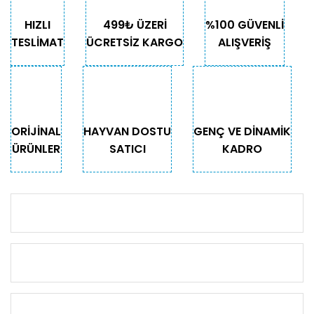
HIZLI
499₺ ÜZERİ
%100 GÜVENLİ
TESLİMAT
ÜCRETSİZ KARGO
ALIŞVERİŞ
ORİJİNAL
HAYVAN DOSTU
GENÇ VE DİNAMİK
ÜRÜNLER
SATICI
KADRO
KURUMSAL
KATEGORİLER
ÖNEMLİ BİLGİLER