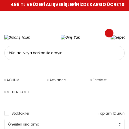
499 TL VE ÜZERİ ALIŞVERİŞLERİNİZDE KARGO ÜCRETSİZ!
%
ACLIUM
Advance
Ferplast
MP BERGAMO
Stoktakiler
Toplam 12 ürün