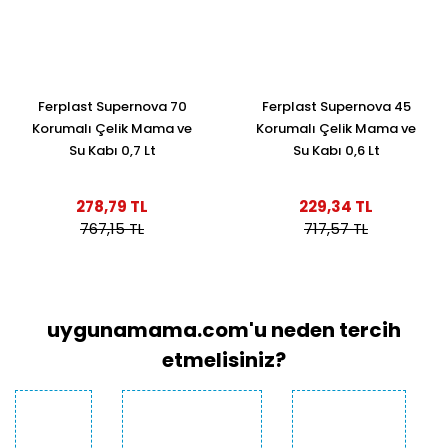
Ferplast Supernova 70
Ferplast Supernova 45
Korumalı Çelik Mama ve
Korumalı Çelik Mama ve
Su Kabı 0,7 Lt
Su Kabı 0,6 Lt
278,79 TL
229,34 TL
767,15 TL
717,57 TL
uygunamama.com'u neden tercih
etmelisiniz?