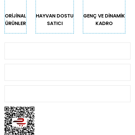
ORİJİNAL
HAYVAN DOSTU
GENÇ VE DİNAMİK
ÜRÜNLER
SATICI
KADRO
KURUMSAL
KATEGORİLER
ÖNEMLİ BİLGİLER