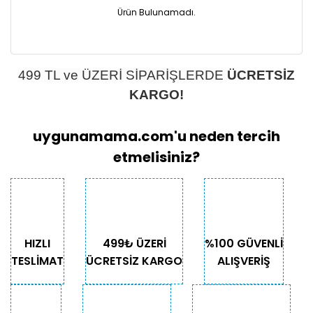
Ürün Bulunamadı.
499 TL ve ÜZERİ SİPARİŞLERDE
ÜCRETSİZ
KARGO!
uygunamama.com'u neden tercih
etmelisiniz?
HIZLI
499₺ ÜZERİ
%100 GÜVENLİ
TESLİMAT
ÜCRETSİZ KARGO
ALIŞVERİŞ