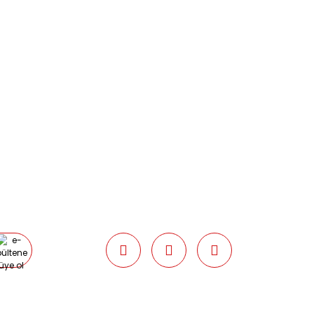
0538 437 38 38
Çalışma Saatleri: Pazartesi-Cuma
09:00 / 17:30 Cumartesi 09:00 / 15:00
Pazar günleri kapalıyız.