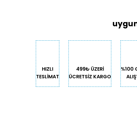
uygun
HIZLI
499₺ ÜZERİ
%100 
TESLİMAT
ÜCRETSİZ KARGO
ALIŞ
KURUMSAL
KATE
Biz Kimiz?
Kedi