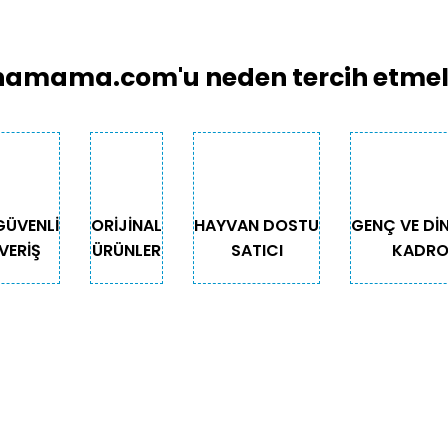
amama.com'u neden tercih etmeli
GÜVENLİ
ORİJİNAL
HAYVAN DOSTU
GENÇ VE Dİ
VERİŞ
ÜRÜNLER
SATICI
KADR
GORİLER
ÖNEMLİ BİLGİLER
Teslimat