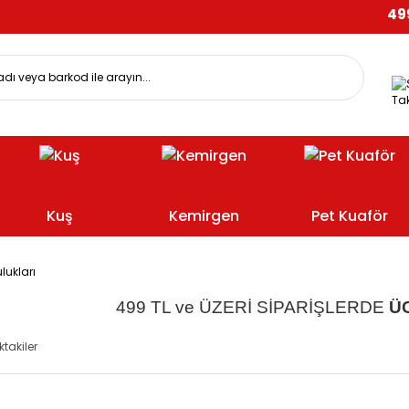
499 T
Tak
Kuş
Kemirgen
Pet Kuaför
lukları
499 TL ve ÜZERİ SİPARİŞLERDE
Ü
ktakiler