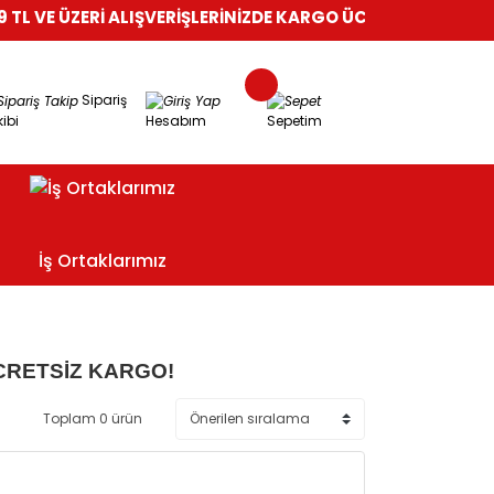
L VE ÜZERİ ALIŞVERİŞLERİNİZDE KARGO ÜCRETSİZ!
%100 GÜVE
Sipariş
ibi
Hesabım
Sepetim
İş Ortaklarımız
CRETSİZ KARGO!
Toplam 0 ürün