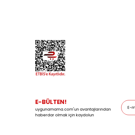
İletişim
Köpek
Gizlilik ve Güvenlik
Kuş
Hesap Numaralarımız
Balık
Mağazalarımız
Pet Kua
Blog
Promos
E-BÜLTEN!
uygunamama.com'un avantajlarından
haberdar olmak için kaydolun