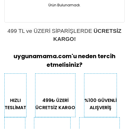
Ürün Bulunamadı.
499 TL ve ÜZERİ SİPARİŞLERDE
ÜCRETSİZ
KARGO!
uygunamama.com'u neden tercih
etmelisiniz?
HIZLI
499₺ ÜZERİ
%100 GÜVENLİ
TESLİMAT
ÜCRETSİZ KARGO
ALIŞVERİŞ