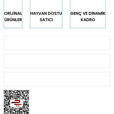
ORİJİNAL
HAYVAN DOSTU
GENÇ VE DİNAMİK
ÜRÜNLER
SATICI
KADRO
KURUMSAL
KATEGORİLER
ÖNEMLİ BİLGİLER