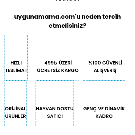
uygunamama.com'u neden tercih
etmelisiniz?
HIZLI
499₺ ÜZERİ
%100 GÜVENLİ
TESLİMAT
ÜCRETSİZ KARGO
ALIŞVERİŞ
ORİJİNAL
HAYVAN DOSTU
GENÇ VE DİNAMİK
ÜRÜNLER
SATICI
KADRO