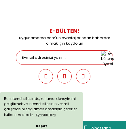
09:00 / 15:00 Pazar günleri kapalıyız.
E-BÜLTEN!
uygunamama.com'un avantajlarından haberdar
olmak için kaydolun
Bu internet sitesinde, kullanıcı deneyimini
geliştirmek ve internet sitesinin verimli
uygunamama.com © 2019 - Tüm Hakları Saklıdır. Kredi kartı
çalışmasını sağlamak amacıyla çerezler
bilgileriniz 256bit SSL sertifikası ile korunmaktadır.
kullanılmaktadır.
Ayrıntılı Bilgi
Kapat
Whatsapp