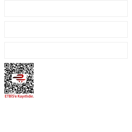
KURUMSAL
KATEGORİLER
ÖNEMLİ BİLGİLER
BİZİMLE İLETİŞİME GEÇİN
0216 616 20 02
0538 437 38 38
Çalışma Saatleri: Pazartesi-Cuma 09:00 / 17:30 Cumartesi