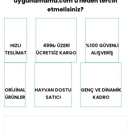
uygunamama.com'u neden tercih
etmelisiniz?
HIZLI
499₺ ÜZERİ
%100 GÜVENLİ
TESLİMAT
ÜCRETSİZ KARGO
ALIŞVERİŞ
ORİJİNAL
HAYVAN DOSTU
GENÇ VE DİNAMİK
ÜRÜNLER
SATICI
KADRO
KURUMSAL