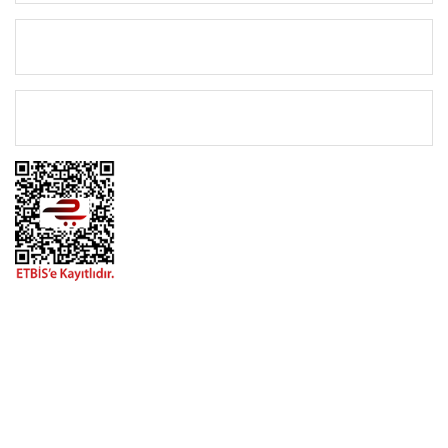
KATEGORİLER
ÖNEMLİ BİLGİLER
BİZİMLE İLETİŞİME GEÇİN
0216 616 20 02
0538 437 38 38
Çalışma Saatleri: Pazartesi-Cuma 09:00 / 17:30 Cumartesi
09:00 / 15:00 Pazar günleri kapalıyız.