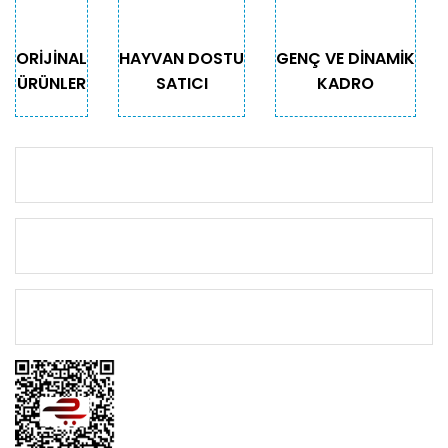
ORİJİNAL
HAYVAN DOSTU
GENÇ VE DİNAMİK
ÜRÜNLER
SATICI
KADRO
KURUMSAL
KATEGORİLER
ÖNEMLİ BİLGİLER