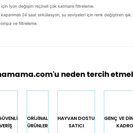
ı için İyon değişim reçineli çok katmanlı filtreleme.
 kapanmalı 24 saat sirkülasyon, su seviyeleri için renk değiştiren ışık.
 pompa ve filtreleme.
larında ve diğer konularda yetersiz gördüğünüz noktaları öneri formunu 
Bu ürüne ilk yorumu siz yapın!
emiyor.
Yorum Yaz
.
amama.com'u neden tercih etmeli
GÜVENLİ
ORİJİNAL
HAYVAN DOSTU
GENÇ VE Dİ
VERİŞ
ÜRÜNLER
SATICI
KADR
Gönder