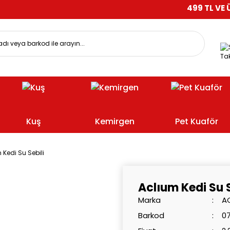
499 TL VE ÜZERİ ALIŞ
Tak
Kuş
Kemirgen
Pet Kuaför
 Kedi Su Sebili
Aclıum Kedi Su S
Marka
A
Barkod
0