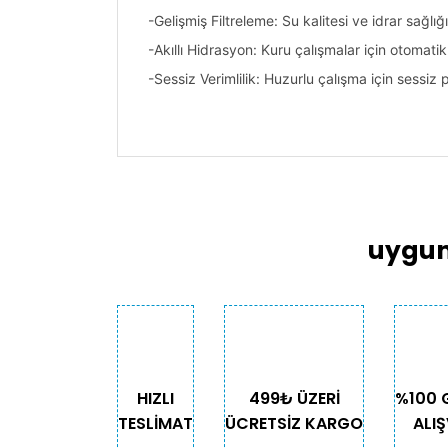
-Gelişmiş Filtreleme: Su kalitesi ve idrar sağlığ
-Akıllı Hidrasyon: Kuru çalışmalar için otomatik
-Sessiz Verimlilik: Huzurlu çalışma için sessiz
Bu ürünün fiyat bilgisi, resim, ürün açıklama
Görüş ve önerileriniz için teşekkür ederiz.
Ürün resmi kalitesiz, bozuk veya görüntülen
Ürün açıklamasında eksik bilgiler bulunuyor
uygun
Ürün bilgilerinde hatalar bulunuyor.
Ürün fiyatı diğer sitelerden daha pahalı.
Bu ürüne benzer farklı alternatifler olmalı.
HIZLI
499₺ ÜZERİ
%100 
TESLİMAT
ÜCRETSİZ KARGO
ALIŞ