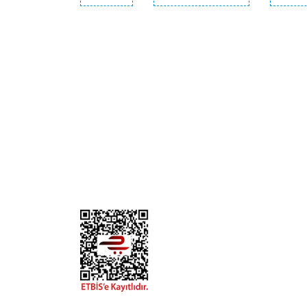
KURUMSAL
KATE
Biz Kimiz?
Kedi
İletişim
Köpek
Gizlilik ve Güvenlik
Kuş
Hesap Numaralarımız
Balık
Mağazalarımız
Pet Kua
Blog
Promos