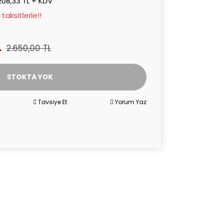
208,33 TL + KDV
taksitlerle!!
L
2.650,00 TL
STOKTA YOK
Tavsiye Et
Yorum Yaz