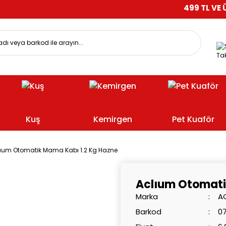
499 TL VE ÜZERİ ALIŞ
Tak
Kuş
Kemirgen
Pet Kuaför
ıum Otomatik Mama Kabı 1.2 Kg Hazne
Aclıum Otomati
Marka
A
Barkod
0