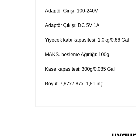
Adaptör Girişi: 100-240V
Adaptör Çıkışı: DC 5V 1A
Yiyecek kabı kapasitesi: 1,0kg/0,66 Gal
MAKS. besleme Ağırlığı: 100g
Kase kapasitesi: 300g/0,035 Gal
Boyut: 7,87x7,87x11,81 inç
Bu ürünün fiyat bilgisi, resim, ürün açıklama
Görüş ve önerileriniz için teşekkür ederiz.
Ürün resmi kalitesiz, bozuk veya görüntülen
Ürün açıklamasında eksik bilgiler bulunuyor
uygun