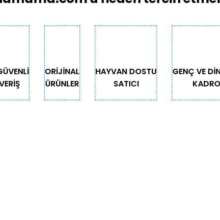
GÜVENLİ
ORİJİNAL
HAYVAN DOSTU
GENÇ VE Dİ
VERİŞ
ÜRÜNLER
SATICI
KADR
Gönder
GORİLER
ÖNEMLİ BİLGİLER
Teslimat
Depodan Gel Al
Güncel Gel Al Kampanyaları
Sepetim