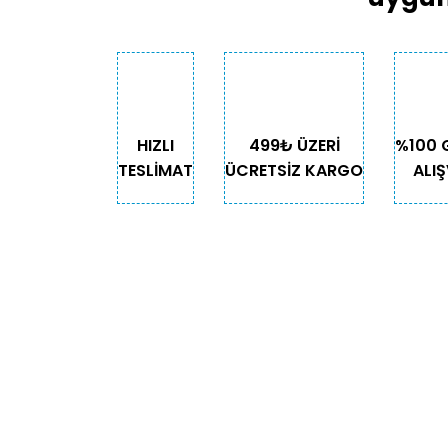
Ürün bilgilerinde hatalar bulunuyor.
Ürün fiyatı diğer sitelerden daha pahalı.
Bu ürüne benzer farklı alternatifler olmalı.
HIZLI
499₺ ÜZERİ
%100 
TESLİMAT
ÜCRETSİZ KARGO
ALIŞ
KURUMSAL
KATE
Biz Kimiz?
Kedi
İletişim
Köpek
Gizlilik ve Güvenlik
Kuş
Hesap Numaralarımız
Balık