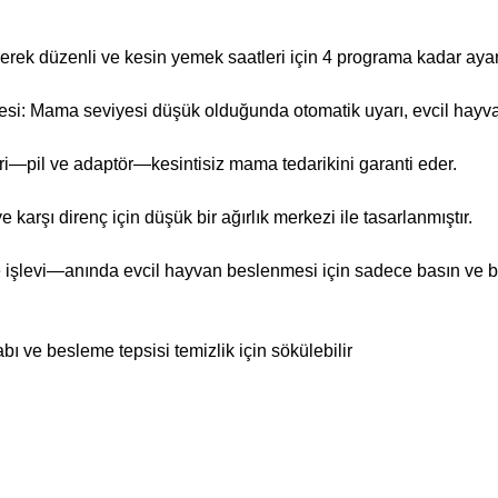
derek düzenli ve kesin yemek saatleri için 4 programa kadar ayar
si: Mama seviyesi düşük olduğunda otomatik uyarı, evcil hayva
ri—pil ve adaptör—kesintisiz mama tedarikini garanti eder.
karşı direnç için düşük bir ağırlık merkezi ile tasarlanmıştır.
işlevi—anında evcil hayvan beslenmesi için sadece basın ve ba
ı ve besleme tepsisi temizlik için sökülebilir