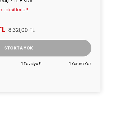
934,17 TL + KDV
taksitlerle!!
TL
8.321,00 TL
STOKTA YOK
Tavsiye Et
Yorum Yaz