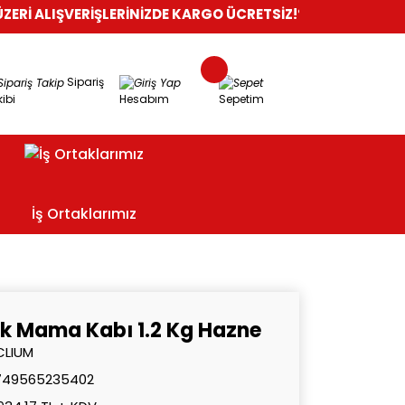
VERİŞLERİNİZDE KARGO ÜCRETSİZ!
%100 GÜVENLİ ALIŞVERİŞ
OR
Sipariş
ibi
Hesabım
Sepetim
İş Ortaklarımız
k Mama Kabı 1.2 Kg Hazne
CLIUM
749565235402