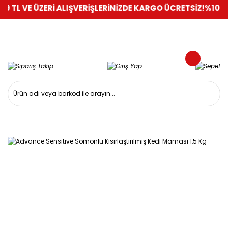
E ÜZERİ ALIŞVERİŞLERİNİZDE KARGO ÜCRETSİZ!
%100 GÜVENLİ