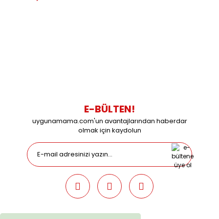
BİZİMLE İLETİŞİME GEÇİN
0216 616 20 02
0538 437 38 38
Çalışma Saatleri: Pazartesi-Cuma 09:00 / 17:30 Cumartesi
09:00 / 15:00 Pazar günleri kapalıyız.
E-BÜLTEN!
uygunamama.com'un avantajlarından haberdar
olmak için kaydolun