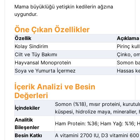
Mama büyüklüğü yetişkin kedilerin ağzına
uygundur.
Öne Çıkan Özellikler
Özellik
Açıklama
Kolay Sindirim
Pirinç kul
Cilt ve Tüy Bakımı
Çinko, om
Hayvansal Monoprotein
Somon bal
Soya ve Yumurta İçermez
Hassas ke
İçerik Analizi ve Besin
Değerleri
Somon (%18), mısır proteini, kurutu
İçindekiler
küspesi, hidrolize maya, mineraller, h
Analitik
Ham Protein: %36; Ham Yağ: %16; H
Bileşenler
Besin Katkı
A vitamini 2700 IU, D3 vitamini 600