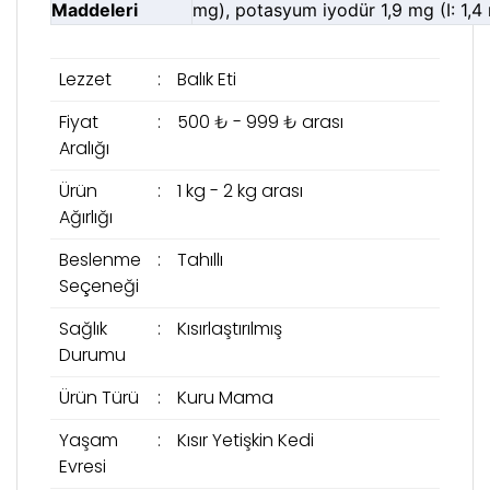
Maddeleri
mg), potasyum iyodür 1,9 mg (I: 1,4
Lezzet
:
Balık Eti
Fiyat
:
500 ₺ - 999 ₺ arası
Aralığı
Ürün
:
1 kg - 2 kg arası
Ağırlığı
Beslenme
:
Tahıllı
Seçeneği
Sağlık
:
Kısırlaştırılmış
Durumu
Ürün Türü
:
Kuru Mama
Yaşam
:
Kısır Yetişkin Kedi
Evresi