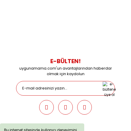
0216 616 20 02
0538 437 38 38
Çalışma Saatleri: Pazartesi-Cuma 09:00 / 17:30 Cumartesi
09:00 / 15:00 Pazar günleri kapalıyız.
E-BÜLTEN!
uygunamama.com'un avantajlarından haberdar
olmak için kaydolun
Bu internet sitesinde, kullanıcı deneyimini