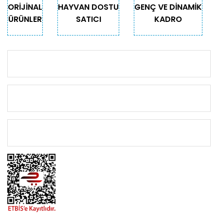
ORİJİNAL
HAYVAN DOSTU
GENÇ VE DİNAMİK
ÜRÜNLER
SATICI
KADRO
KURUMSAL
KATEGORİLER
ÖNEMLİ BİLGİLER
BİZİMLE İLETİŞİME GEÇİN