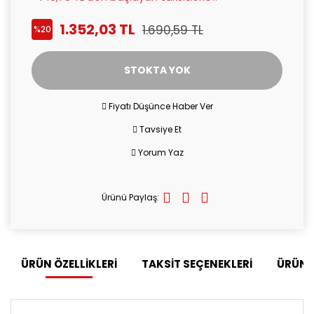
1.352,03 TL
1.690,59 TL
%20
STOKTA YOK
Fiyatı Düşünce Haber Ver
Tavsiye Et
Yorum Yaz
Ürünü Paylaş:
ÜRÜN ÖZELLİKLERİ
TAKSİT SEÇENEKLERİ
ÜRÜN 