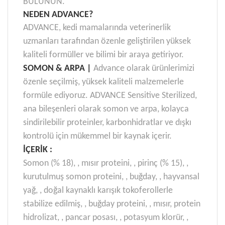
BULUNUN.
NEDEN ADVANCE?
ADVANCE, kedi mamalarında veterinerlik
uzmanları tarafından özenle geliştirilen yüksek
kaliteli formüller ve bilimi bir araya getiriyor.
SOMON & ARPA |
Advance olarak ürünlerimizi
özenle seçilmiş, yüksek kaliteli malzemelerle
formüle ediyoruz. ADVANCE Sensitive Sterilized,
ana bileşenleri olarak somon ve arpa, kolayca
sindirilebilir proteinler, karbonhidratlar ve dışkı
kontrolü için mükemmel bir kaynak içerir.
İÇERİK :
Somon (% 18), , mısır proteini, , pirinç (% 15), ,
kurutulmuş somon proteini, , buğday, , hayvansal
yağ, , doğal kaynaklı karışık tokoferollerle
stabilize edilmiş, , buğday proteini, , mısır, protein
hidrolizat, , pancar posası, , potasyum klorür, ,