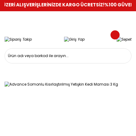
Rİ ALIŞVERİŞLERİNİZDE KARGO ÜCRETSİZ!
%100 GÜVENLİ ALI