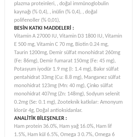
plazma proteinleri, , doğal immünoglobulin
kaynağı (% 0,4), , inülin (% 0,4), , doğal
polifenoller (% 0,01),
BESİN KATKI MADDELERİ :
Vitamin A 27000 IU, Vitamin D3 1800 IU, Vitamin
E 500 mg, Vitamin C 70 mg, Biotin 0.24 mg,
Taurin 1200mg, Demir sülfat monohidrat 260mg
(Fe: 86mg), Demir fumarat 150mg (Fe: 45 mg),
Potasyum iyodür 1.9 mg (I: 1.4 mg), Bakır sülfat
pentahidrat 33mg (Cu: 8.8 mg), Manganez sülfat
monohidrat 123mg (Mn: 40 mg), Çinko sülfat
monohidrat 407mg (Zn: 148mg), Sodyum selenit
0.2mg (Se: 0.1 mg), Zooteknik katkılar: Amonyum
klorür 4g, Doğal antioksidanlar.
ANALİTİK BİLEŞENLER :
Ham protein 36.0%, Ham yağ 16.0%, Ham lif
1.5%, Ham kül 6.5%, Omega 3 0.7%, Omega 6