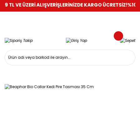
E ÜZERİ ALIŞVERİŞLERİNİZDE KARGO ÜCRETSİZ!
%100 GÜVENLİ