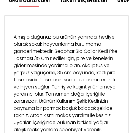
ÜRÜN ÖZELLİKLERİ
TAKSİT SEÇENEKLERİ
ÜRÜN 
Almış olduğunuz bu ürünün yanında, hediye
olarak sokak hayvanlarına kuru mama
gönderilmektedir. Beaphar Bio Collar Kedi Pire
Tasması 35 Cm Kediler için, pire ve kenelerin
giderilmesinde yardımcı olan, okaliptus ve
yarpuz yağı içerikli, 35 cm boyunda, kedi pire
tasmasıdır. Tasmanın sürekli kullanımı ferahlık
ve hijyen sağlar. Tahriş ve kaşıntıyı önlemeye
yardımcı olur. Tamamen doğal içeriği ile
zararsızdır. Ürünün Kullanım Şekli: Kedinizin
boynuna bir parmak boşluk kalacak şekilde
takınız. Artan kısmı makas yardımı ile kesiniz.
Uyarılar: İçeriğinde bulunan bitkisel yağlar
alerjik reaksiyonlara sebebiyet verebilir.