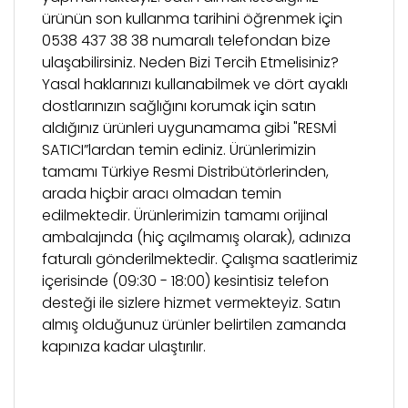
ürünün son kullanma tarihini öğrenmek için
0538 437 38 38 numaralı telefondan bize
ulaşabilirsiniz. Neden Bizi Tercih Etmelisiniz?
Yasal haklarınızı kullanabilmek ve dört ayaklı
dostlarınızın sağlığını korumak için satın
aldığınız ürünleri uygunamama gibi "RESMİ
SATICI”lardan temin ediniz. Ürünlerimizin
tamamı Türkiye Resmi Distribütörlerinden,
arada hiçbir aracı olmadan temin
edilmektedir. Ürünlerimizin tamamı orijinal
ambalajında (hiç açılmamış olarak), adınıza
faturalı gönderilmektedir. Çalışma saatlerimiz
içerisinde (09:30 - 18:00) kesintisiz telefon
desteği ile sizlere hizmet vermekteyiz. Satın
almış olduğunuz ürünler belirtilen zamanda
kapınıza kadar ulaştırılır.
Bu ürünün fiyat bilgisi, resim, ürün açıklamalarında
Şubeden Teslim