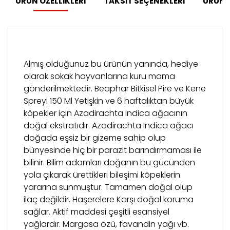
ÜRÜN ÖZELLİKLERİ
TAKSİT SEÇENEKLERİ
ÜRÜN 
Almış olduğunuz bu ürünün yanında, hediye
olarak sokak hayvanlarına kuru mama
gönderilmektedir. Beaphar Bitkisel Pire ve Kene
Spreyi 150 Ml Yetişkin ve 6 haftalıktan büyük
köpekler için Azadirachta Indica ağacının
doğal ekstratıdır. Azadirachta Indica ağacı
doğada eşsiz bir gizeme sahip olup
bünyesinde hiç bir parazit barındırmaması ile
bilinir. Bilim adamları doğanın bu gücünden
yola çıkarak ürettikleri bileşimi köpeklerin
yararına sunmuştur. Tamamen doğal olup
ilaç değildir. Haşerelere Karşı doğal koruma
sağlar. Aktif maddesi çeşitli esansiyel
yağlardır. Margosa özü, favandin yağı vb.