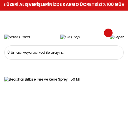
İ ALIŞVERİŞLERİNİZDE KARGO ÜCRETSİZ!
%100 GÜVENLİ ALIŞ