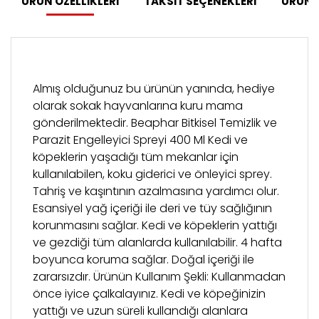
ÜRÜN ÖZELLİKLERİ
TAKSİT SEÇENEKLERİ
ÜRÜN 
Almış olduğunuz bu ürünün yanında, hediye
olarak sokak hayvanlarına kuru mama
gönderilmektedir. Beaphar Bitkisel Temizlik ve
Parazit Engelleyici Spreyi 400 Ml Kedi ve
köpeklerin yaşadığı tüm mekanlar için
kullanılabilen, koku giderici ve önleyici sprey.
Tahriş ve kaşıntının azalmasına yardımcı olur.
Esansiyel yağ içeriği ile deri ve tüy sağlığının
korunmasını sağlar. Kedi ve köpeklerin yattığı
ve gezdiği tüm alanlarda kullanılabilir. 4 hafta
boyunca koruma sağlar. Doğal içeriği ile
zararsızdır. Ürünün Kullanım Şekli: Kullanmadan
önce iyice çalkalayınız. Kedi ve köpeğinizin
yattığı ve uzun süreli kullandığı alanlara