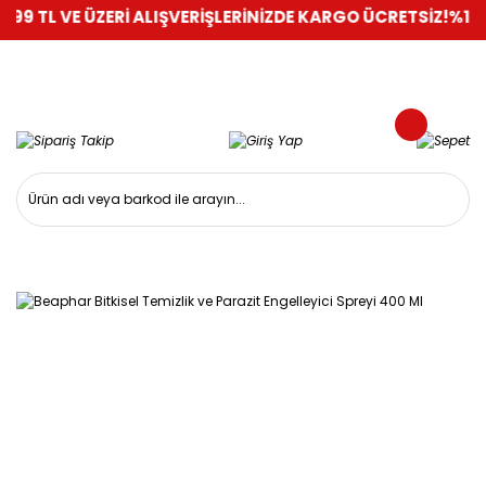
VE ÜZERİ ALIŞVERİŞLERİNİZDE KARGO ÜCRETSİZ!
%100 GÜVEN