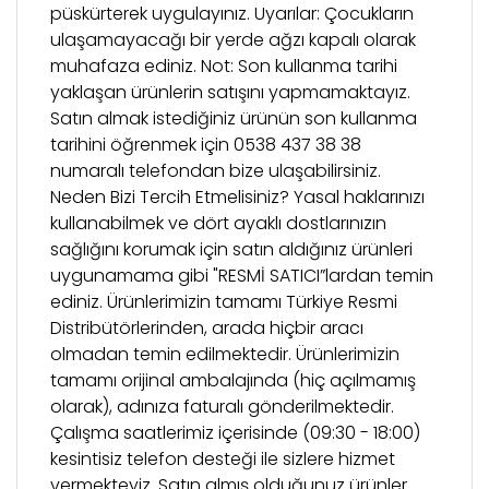
püskürterek uygulayınız. Uyarılar: Çocukların
ulaşamayacağı bir yerde ağzı kapalı olarak
muhafaza ediniz. Not: Son kullanma tarihi
yaklaşan ürünlerin satışını yapmamaktayız.
Satın almak istediğiniz ürünün son kullanma
tarihini öğrenmek için 0538 437 38 38
numaralı telefondan bize ulaşabilirsiniz.
Neden Bizi Tercih Etmelisiniz? Yasal haklarınızı
kullanabilmek ve dört ayaklı dostlarınızın
sağlığını korumak için satın aldığınız ürünleri
uygunamama gibi "RESMİ SATICI”lardan temin
ediniz. Ürünlerimizin tamamı Türkiye Resmi
Distribütörlerinden, arada hiçbir aracı
olmadan temin edilmektedir. Ürünlerimizin
tamamı orijinal ambalajında (hiç açılmamış
olarak), adınıza faturalı gönderilmektedir.
Çalışma saatlerimiz içerisinde (09:30 - 18:00)
kesintisiz telefon desteği ile sizlere hizmet
vermekteyiz. Satın almış olduğunuz ürünler