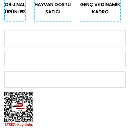
- Ürünlerimiz Mng Kargo ile
ORİJİNAL
HAYVAN DOSTU
GENÇ VE DİNAMİK
gönderilmektedir. Teslimat süresi 1-3 iş
ÜRÜNLER
SATICI
KADRO
günüdür.
- 250₺ ve üzeri alışverişlerde kargo
ücretsizdir.
KURUMSAL
Sipariş Teslim Uyarısı
KATEGORİLER
- Sipariş paketi kargo görevlisinin yanında
açılmalı ve kontrol edilmelidir.
- Sipariş paketinde hasarlı veya eksik ürün
ÖNEMLİ BİLGİLER
çıkması durumunda kargo
görevlisine “Hasarlı-Eksik Ürün Tespit
Tutanağı” hazırlatılmalı ve paket kabul
edilmemelidir.
- 0538 437 38 38 ya da 0216 616 20 02
(Dahili 2) numaralı telefon numaralardan
bize ulaşıp bilgi verilmelidir.