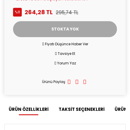
264,28 TL
295,74 TL
%11
STOKTA YOK
Fiyatı Düşünce Haber Ver
Tavsiye Et
Yorum Yaz
Ürünü Paylaş:
ÜRÜN ÖZELLİKLERİ
TAKSİT SEÇENEKLERİ
ÜRÜN 