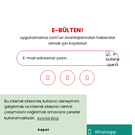
09:00 / 15:00 Pazar günleri kapalıyız.
E-BÜLTEN!
uygunamama.com'un avantajlarından haberdar
olmak için kaydolun
Bu internet sitesinde, kullanıcı deneyimini
geliştirmek ve internet sitesinin verimli
uygunamama.com © 2019 - Tüm Hakları Saklıdır. Kredi kartı
çalışmasını sağlamak amacıyla çerezler
bilgileriniz 256bit SSL sertifikası ile korunmaktadır.
kullanılmaktadır.
Ayrıntılı Bilgi
Kapat
Whatsapp