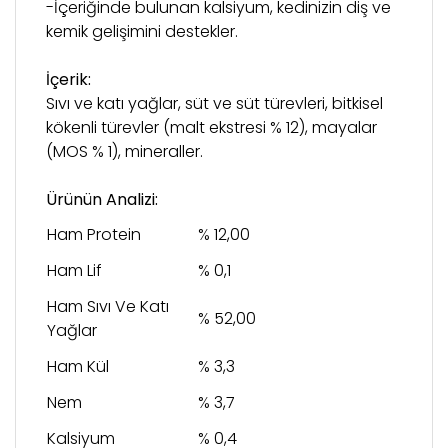
-İçeriğinde bulunan kalsiyum, kedinizin diş ve
kemik gelişimini destekler.
İçerik:
Sıvı ve katı yağlar, süt ve süt türevleri, bitkisel
kökenli türevler (malt ekstresi % 12), mayalar
(MOS % 1), mineraller.
Ürünün Analizi:
Ham Protein
% 12,00
Ham Lif
% 0,1
Ham Sıvı Ve Katı
% 52,00
Yağlar
Ham Kül
% 3,3
Nem
% 3,7
Kalsiyum
% 0,4