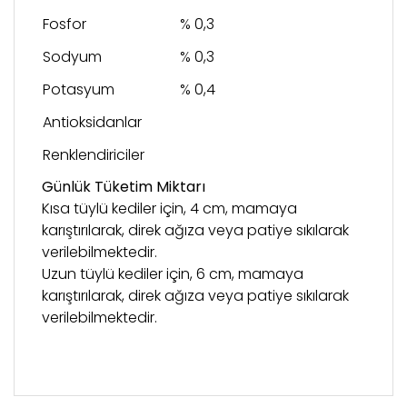
Fosfor
% 0,3
Sodyum
% 0,3
Potasyum
% 0,4
Antioksidanlar
Renklendiriciler
Günlük Tüketim Miktarı
Kısa tüylü kediler için, 4 cm, mamaya
karıştırılarak, direk ağıza veya patiye sıkılarak
verilebilmektedir.
Uzun tüylü kediler için, 6 cm, mamaya
karıştırılarak, direk ağıza veya patiye sıkılarak
verilebilmektedir.
Bu ürünün fiyat bilgisi, resim, ürün açıklamalarında
ve diğer konularda yetersiz gördüğünüz noktaları
Bu ürüne ilk yorumu siz yapın!