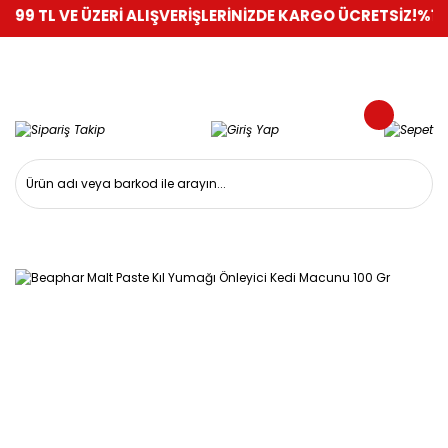
 VE ÜZERİ ALIŞVERİŞLERİNİZDE KARGO ÜCRETSİZ!
%100 GÜVEN