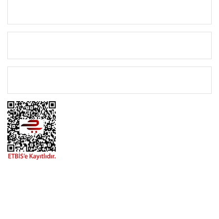
KURUMSAL
KATEGORİLER
ÖNEMLİ BİLGİLER
BİZİMLE İLETİŞİME GEÇİN
0216 616 20 02
0538 437 38 38
Çalışma Saatleri: Pazartesi-Cuma 09:00 / 17:30 Cumartesi