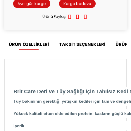
Aynı gün kargo
Kargo bedava
Ürünü Paylaş:
ÜRÜN ÖZELLİKLERİ
TAKSİT SEÇENEKLERİ
ÜRÜN 
Brit Care Deri ve Tüy Sağlığı İçin Tahılsız Ked
Tüy bakımının gerektiği yetişkin kediler için tam ve dengeli
Yüksek kaliteli etten elde edilen protein, kasların güçlü kalm
İçerik