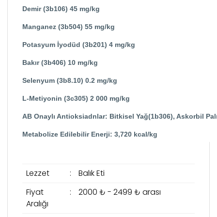
Demir (3b106) 45 mg/kg
Manganez (3b504) 55 mg/kg
Potasyum İyodüd (3b201) 4 mg/kg
Bakır (3b406) 10 mg/kg
Selenyum (3b8.10) 0.2 mg/kg
L-Metiyonin (3c305) 2 000 mg/kg
AB Onaylı Antioksiadnlar: Bitkisel Yağ(1b306), Askorbil Pa
Metabolize Edilebilir Enerji: 3,720 kcal/kg
Lezzet
:
Balık Eti
Fiyat
:
2000 ₺ - 2499 ₺ arası
Aralığı