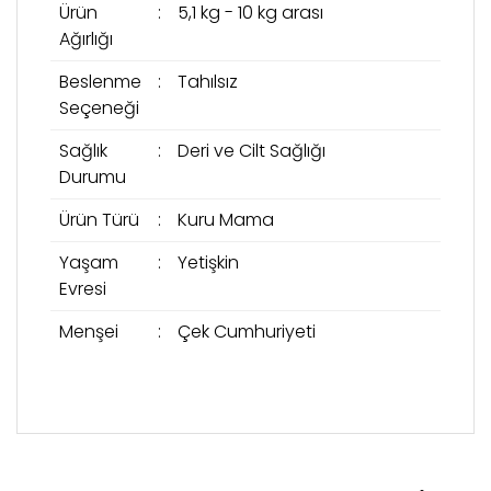
Ürün
:
5,1 kg - 10 kg arası
Ağırlığı
Beslenme
:
Tahılsız
Seçeneği
Sağlık
:
Deri ve Cilt Sağlığı
Durumu
Ürün Türü
:
Kuru Mama
Yaşam
:
Yetişkin
Evresi
Menşei
:
Çek Cumhuriyeti
Bu ürünün fiyat bilgisi, resim, ürün açıklamalarında
ve diğer konularda yetersiz gördüğünüz noktaları
Bu ürüne ilk yorumu siz yapın!
öneri formunu kullanarak tarafımıza iletebilirsiniz.
Görüş ve önerileriniz için teşekkür ederiz.