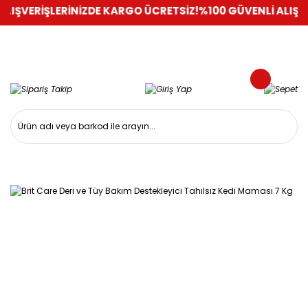
IŞVERİŞLERİNİZDE KARGO ÜCRETSİZ!
%100 GÜVENLİ ALIŞVERİŞ