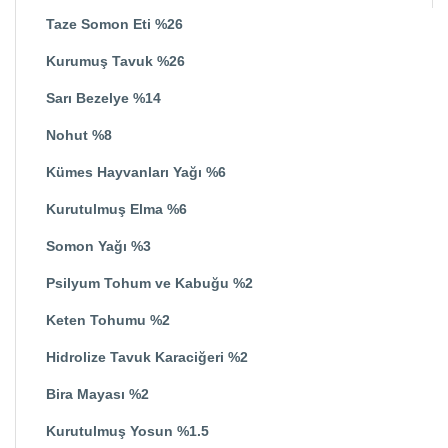
Taze Somon Eti %26
Kurumuş Tavuk %26
Sarı Bezelye %14
Nohut %8
Kümes Hayvanları Yağı %6
Kurutulmuş Elma %6
Somon Yağı %3
Psilyum Tohum ve Kabuğu %2
Keten Tohumu %2
Hidrolize Tavuk Karaciğeri %2
Bira Mayası %2
Kurutulmuş Yosun %1.5