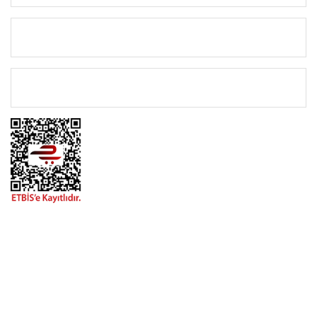
KATEGORİLER
ÖNEMLİ BİLGİLER
BİZİMLE İLETİŞİME GEÇİN
0216 616 20 02
0538 437 38 38
Çalışma Saatleri: Pazartesi-Cuma 09:00 / 17:30 Cumartesi
09:00 / 15:00 Pazar günleri kapalıyız.