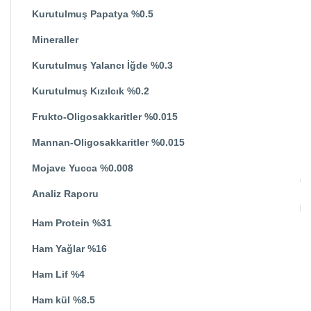
Kurutulmuş Papatya %0.5
Mineraller
Kurutulmuş Yalancı İğde %0.3
Kurutulmuş Kızılcık %0.2
Frukto-Oligosakkaritler %0.015
Mannan-Oligosakkaritler %0.015
Mojave Yucca %0.008
Analiz Raporu
Ham Protein %31
Ham Yağlar %16
Ham Lif %4
Ham kül %8.5