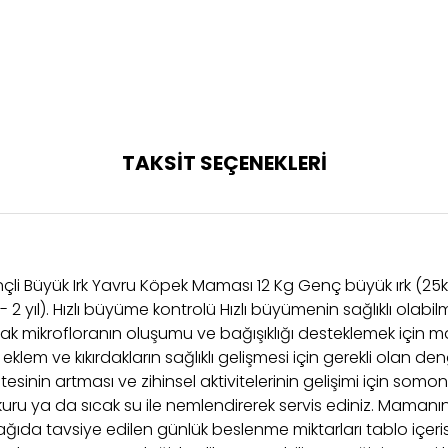
TAKSİT SEÇENEKLERİ
nçli Büyük Irk Yavru Köpek Maması 12 Kg Genç büyük ırk (25kg
2 yıl). Hızlı büyüme kontrolü Hızlı büyümenin sağlıklı olabil
Barsak mikrofloranın oluşumu ve bağışıklığı desteklemek için 
n, eklem ve kıkırdakların sağlıklı gelişmesi için gerekli olan 
sitesinin artması ve zihinsel aktivitelerinin gelişimi için 
kuru ya da sıcak su ile nemlendirerek servis ediniz. Mama
da tavsiye edilen günlük beslenme miktarları tablo içeris