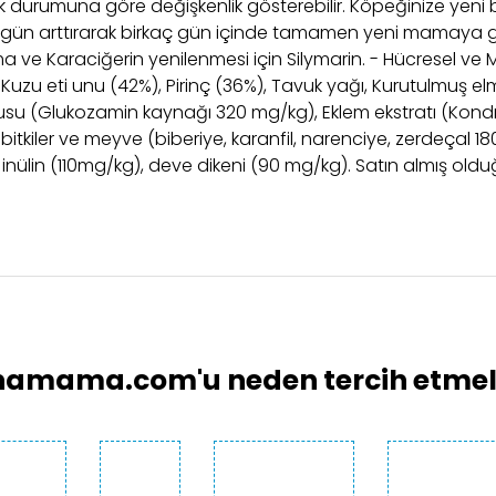
iflik durumuna göre değişkenlik gösterebilir. Köpeğinize y
r gün arttırarak birkaç gün içinde tamamen yeni mamaya geçi
e Karaciğerin yenilenmesi için Silymarin. - Hücresel ve Mik
ir. Kuzu eti unu (42%), Pirinç (36%), Tavuk yağı, Kurutulmu
lusu (Glukozamin kaynağı 320 mg/kg), Eklem ekstratı (Kondr
itkiler ve meyve (biberiye, karanfil, narenciye, zerdeçal 18
inülin (110mg/kg), deve dikeni (90 mg/kg). Satın almış old
larında ve diğer konularda yetersiz gördüğünüz noktaları öneri formunu 
Bu ürüne ilk yorumu siz yapın!
emiyor.
Yorum Yaz
.
amama.com'u neden tercih etmeli