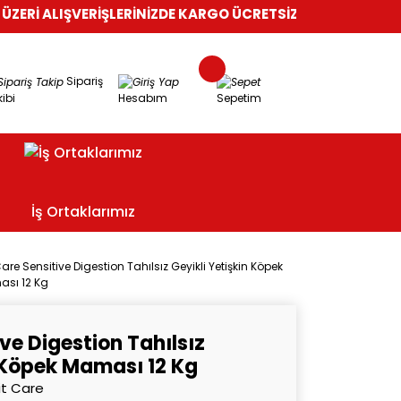
ŞVERİŞLERİNİZDE KARGO ÜCRETSİZ!
%100 GÜVENLİ ALIŞVERİŞ
Sipariş
ibi
Hesabım
Sepetim
İş Ortaklarımız
Care Sensitive Digestion Tahılsız Geyikli Yetişkin Köpek
sı 12 Kg
ive Digestion Tahılsız
n Köpek Maması 12 Kg
it Care