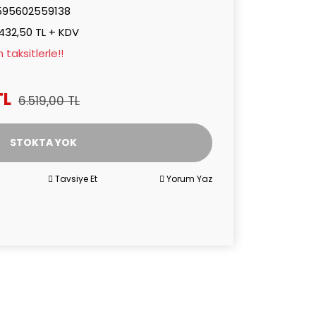
595602559138
432,50 TL + KDV
taksitlerle!!
TL
6.519,00 TL
STOKTA YOK
Tavsiye Et
Yorum Yaz