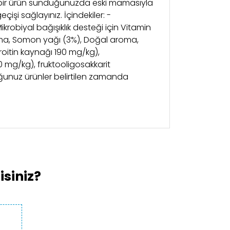
eni bir ürün sunduğunuzda eski mamasıyla
şi sağlayınız. İçindekiler: -
robiyal bağışıklık desteği için Vitamin
ş elma, Somon yağı (3%), Doğal aroma,
oitin kaynağı 190 mg/kg),
0 mg/kg), fruktooligosakkarit
uğunuz ürünler belirtilen zamanda
kullanarak tarafımıza iletebilirsiniz.
siniz?