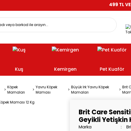
499 TL VE ÜZERİ ALI
Tak
Kuş
Kemirgen
Pet Kuaför
Köpek
Yavru Köpek
Büyük Irk Yavru Köpek
Brit 
Mamaları
Maması
Mamaları
Mama
Brit Care Sensit
Geyikli Yetişki
Marka
Br