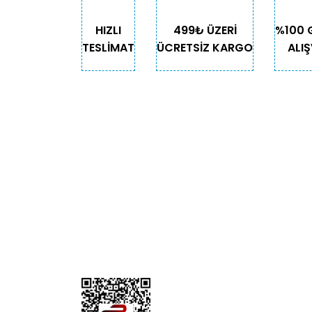
HIZLI
499₺ ÜZERİ
%100 
TESLİMAT
ÜCRETSİZ KARGO
ALIŞ
KURUMSAL
KATE
Biz Kimiz?
Kedi
İletişim
Köpek
Gizlilik ve Güvenlik
Kuş
Hesap Numaralarımız
Balık
Mağazalarımız
Pet Kua
Blog
Promos