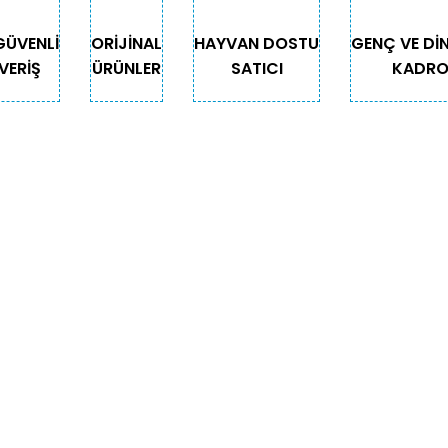
GÜVENLİ
ORİJİNAL
HAYVAN DOSTU
GENÇ VE Dİ
VERİŞ
ÜRÜNLER
SATICI
KADR
Gönder
GORİLER
ÖNEMLİ BİLGİLER
Teslimat
Depodan Gel Al
Güncel Gel Al Kampanyaları
Sepetim
för
İade ve Değişim
yonlu Ürünler