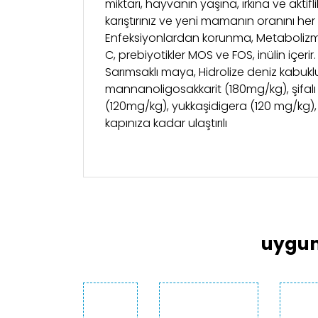
miktarı, hayvanın yaşına, ırkına ve akt
karıştırınız ve yeni mamanın oranını he
Enfeksiyonlardan korunma, Metabolizma v
C, prebiyotikler MOS ve FOS, inülin içer
Sarımsaklı maya, Hidrolize deniz kabuk
mannanoligosakkarit (180mg/kg), şifalı b
(120mg/kg), yukkaşidigera (120 mg/kg), 
kapınıza kadar ulaştırılı
Bu ürünün fiyat bilgisi, resim, ürün açıklama
Görüş ve önerileriniz için teşekkür ederiz.
Ürün resmi kalitesiz, bozuk veya görüntülen
Ürün açıklamasında eksik bilgiler bulunuyor
uygun
Ürün bilgilerinde hatalar bulunuyor.
Ürün fiyatı diğer sitelerden daha pahalı.
Bu ürüne benzer farklı alternatifler olmalı.