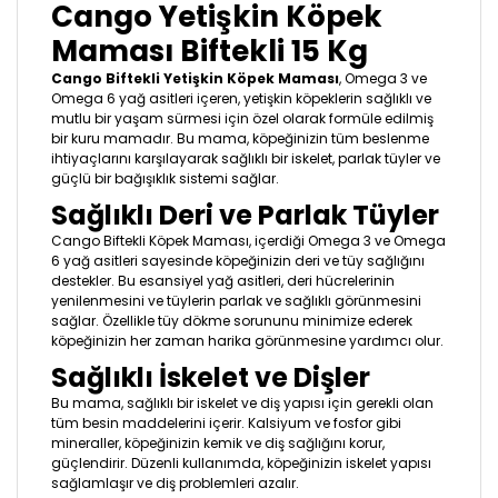
Cango Yetişkin Köpek
Maması Biftekli 15 Kg
Cango Biftekli Yetişkin Köpek Maması
, Omega 3 ve
Omega 6 yağ asitleri içeren, yetişkin köpeklerin sağlıklı ve
mutlu bir yaşam sürmesi için özel olarak formüle edilmiş
bir kuru mamadır. Bu mama, köpeğinizin tüm beslenme
ihtiyaçlarını karşılayarak sağlıklı bir iskelet, parlak tüyler ve
güçlü bir bağışıklık sistemi sağlar.
Sağlıklı Deri ve Parlak Tüyler
Cango Biftekli Köpek Maması, içerdiği Omega 3 ve Omega
6 yağ asitleri sayesinde köpeğinizin deri ve tüy sağlığını
destekler. Bu esansiyel yağ asitleri, deri hücrelerinin
yenilenmesini ve tüylerin parlak ve sağlıklı görünmesini
sağlar. Özellikle tüy dökme sorununu minimize ederek
köpeğinizin her zaman harika görünmesine yardımcı olur.
Sağlıklı İskelet ve Dişler
Bu mama, sağlıklı bir iskelet ve diş yapısı için gerekli olan
tüm besin maddelerini içerir. Kalsiyum ve fosfor gibi
mineraller, köpeğinizin kemik ve diş sağlığını korur,
güçlendirir. Düzenli kullanımda, köpeğinizin iskelet yapısı
sağlamlaşır ve diş problemleri azalır.