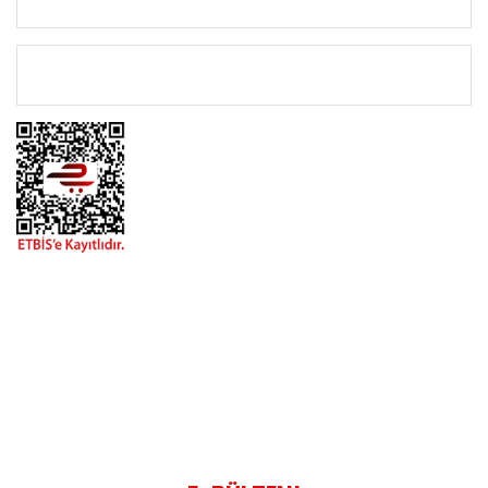
ÖNEMLİ BİLGİLER
BİZİMLE İLETİŞİME GEÇİN
0216 616 20 02
0538 437 38 38
Çalışma Saatleri: Pazartesi-Cuma 09:00 / 17:30 Cumartesi
09:00 / 15:00 Pazar günleri kapalıyız.