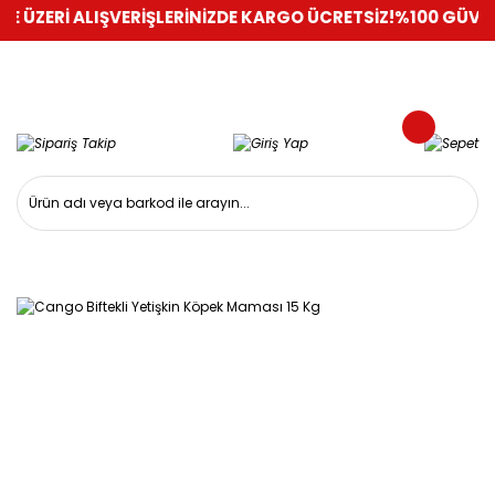
ÜZERİ ALIŞVERİŞLERİNİZDE KARGO ÜCRETSİZ!
%100 GÜVENLİ A