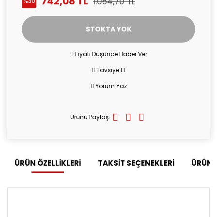
742,08 TL
1.054,70 TL
%30
STOKTA YOK
Fiyatı Düşünce Haber Ver
Tavsiye Et
Yorum Yaz
Ürünü Paylaş:
ÜRÜN ÖZELLİKLERİ
TAKSİT SEÇENEKLERİ
ÜRÜN 