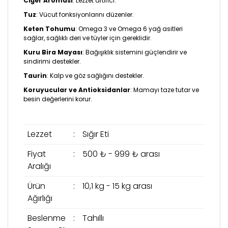
Ciğer Aroması
: Lezzet artırıcı.
Tuz
: Vücut fonksiyonlarını düzenler.
Keten Tohumu
: Omega 3 ve Omega 6 yağ asitleri
sağlar, sağlıklı deri ve tüyler için gereklidir.
Kuru Bira Mayası
: Bağışıklık sistemini güçlendirir ve
sindirimi destekler.
Taurin
: Kalp ve göz sağlığını destekler.
Koruyucular ve Antioksidanlar
: Mamayı taze tutar ve
besin değerlerini korur.
Lezzet
:
Sığır Eti
Fiyat
:
500 ₺ - 999 ₺ arası
Aralığı
Ürün
:
10,1 kg - 15 kg arası
Ağırlığı
Beslenme
:
Tahıllı