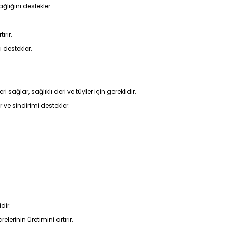
ğlığını destekler.
ırır.
ı destekler.
sağlar, sağlıklı deri ve tüyler için gereklidir.
r ve sindirimi destekler.
dir.
elerinin üretimini artırır.