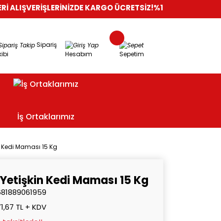
RİŞLERİNİZDE KARGO ÜCRETSİZ!
%100 GÜVENLİ ALIŞVERİŞ
ORİ
Sipariş
ibi
Hesabım
Sepetim
İş Ortaklarımız
n Kedi Maması 15 Kg
 Yetişkin Kedi Maması 15 Kg
681889061959
1,67 TL + KDV