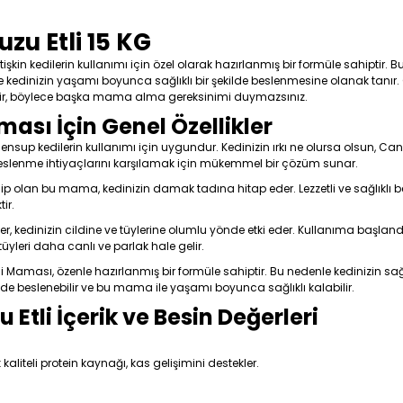
u Etli 15 KG
işkin kedilerin kullanımı için özel olarak hazırlanmış bir formüle sahiptir. 
e kedinizin yaşamı boyunca sağlıklı bir şekilde beslenmesine olanak tanır.
iştir, böylece başka mama alma gereksinimi duymazsınız.
ası İçin Genel Özellikler
sup kedilerin kullanımı için uygundur. Kedinizin ırkı ne olursa olsun, Cang
n beslenme ihtiyaçlarını karşılamak için mükemmel bir çözüm sunar.
ip olan bu mama, kedinizin damak tadına hitap eder. Lezzetli ve sağlıklı be
ir.
er, kedinizin cildine ve tüylerine olumlu yönde etki eder. Kullanıma başlandı
 tüyleri daha canlı ve parlak hale gelir.
 Maması, özenle hazırlanmış bir formüle sahiptir. Bu nedenle kedinizin sağ
ilde beslenebilir ve bu mama ile yaşamı boyunca sağlıklı kalabilir.
tli İçerik ve Besin Değerleri
 kaliteli protein kaynağı, kas gelişimini destekler.