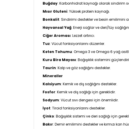
Buğday
: Karbonhidrat kaynağı olarak sindirim sa
Mısır Gluteni
: Yüksek protein kaynağı.
Bonkalit
: Sindirimi destekler ve besin emilimini art
Hayvansal Yağ
: Enerji sağlar ve deri/tüy sağlığın
Ciğer Aroması
: Lezzet artırıcı.
Tuz
: Vücut fonksiyonlarını düzenler.
Keten Tohumu
: Omega 3 ve Omega 6 yağ asitleri 
Kuru Bira Mayası
: Bağışıklık sistemini güçlendiri
Taurin
: Kalp ve göz sağlığını destekler.
Mineraller
Kalsiyum
: Kemik ve diş sağlığını destekler.
Fosfor
: Kemik ve diş sağlığı için gereklidir.
Sodyum
: Vücut sıvı dengesi için önemlidir.
İyot
: Tiroid fonksiyonlarını destekler.
Çinko
: Bağışıklık sistemi ve deri sağlığı için gerekli
Bakır
: Demir emilimini destekler ve kırmızı kan hücr