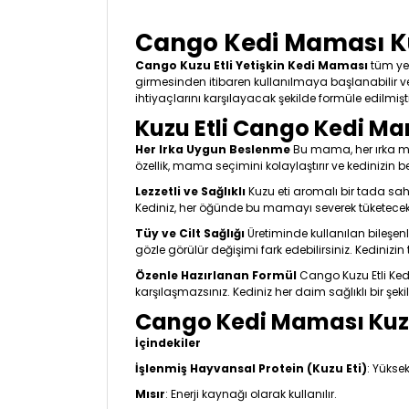
Cango Kedi Maması Kuz
Cango Kuzu Etli Yetişkin Kedi Maması
tüm yet
girmesinden itibaren kullanılmaya başlanabilir v
ihtiyaçlarını karşılayacak şekilde formüle edilm
Kuzu Etli Cango Kedi Mam
Her Irka Uygun Beslenme
Bu mama, her ırka men
özellik, mama seçimini kolaylaştırır ve kedinizi
Lezzetli ve Sağlıklı
Kuzu eti aromalı bir tada sah
Kediniz, her öğünde bu mamayı severek tüketecekt
Tüy ve Cilt Sağlığı
Üretiminde kullanılan bileşenl
gözle görülür değişimi fark edebilirsiniz. Kedinizin
Özenle Hazırlanan Formül
Cango Kuzu Etli Kedi
karşılaşmazsınız. Kediniz her daim sağlıklı bir şek
Cango Kedi Maması Kuzu E
İçindekiler
İşlenmiş Hayvansal Protein (Kuzu Eti)
: Yüksek
Mısır
: Enerji kaynağı olarak kullanılır.