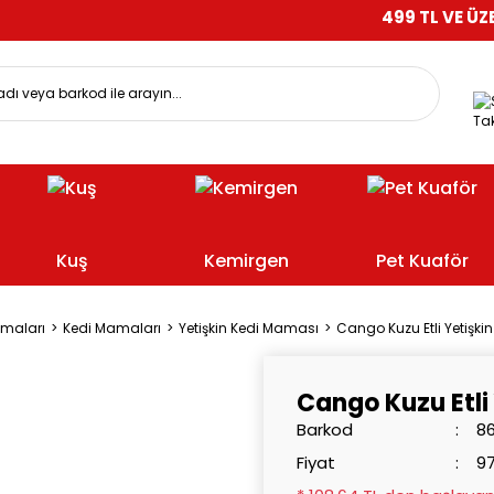
499 TL VE ÜZERİ ALIŞVE
Tak
Kuş
Kemirgen
Pet Kuaför
amaları
Kedi Mamaları
Yetişkin Kedi Maması
Cango Kuzu Etli Yetişki
Cango Kuzu Etli
Barkod
8
Fiyat
97