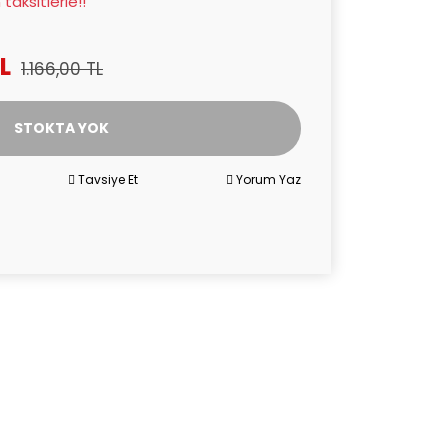
taksitlerle!!
L
1.166,00 TL
STOKTA YOK
Tavsiye Et
Yorum Yaz