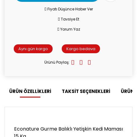
Fiyatı Düşünce Haber Ver
Tavsiye Et
Yorum Yaz
Aynı gün kargo
Kargo bedava
Ürünü Paylaş:
ÜRÜN ÖZELLİKLERİ
TAKSİT SEÇENEKLERİ
ÜRÜN 
Econature Gurme Balıklı Yetişkin Kedi Maması
15 Kg