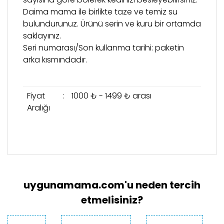
Daima mama ile birlikte taze ve temiz su
bulundurunuz. Ürünü serin ve kuru bir ortamda
saklayınız.
Seri numarası/Son kullanma tarihi: paketin
arka kısmındadır.
Fiyat
:
1000 ₺ - 1499 ₺ arası
Aralığı
Bu ürünün fiyat bilgisi, resim, ürün açıklamalarında
Şubeden Teslim
ve diğer konularda yetersiz gördüğünüz noktaları
Bu ürüne ilk yorumu siz yapın!
öneri formunu kullanarak tarafımıza iletebilirsiniz.
-“Şubeden Teslim” teslimat seçeneğini
Görüş ve önerileriniz için teşekkür ederiz.
seçen müşterilerimiz siparişini “Çatalmeşe
uygunamama.com'u neden tercih
Yorum Yaz
Mahallesi Sultansuyu Caddesi Bina No: 28
Ürün resmi kalitesiz, bozuk veya
etmelisiniz?
Dükkan: 32 Alemdağ Çekmeköy/İstanbul”
görüntülenemiyor.
adresinden teslim almalıdır.
Diğer
Ürün açıklamasında eksik bilgiler bulunuyor.