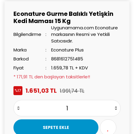
Econature Gurme Balıklı Yetişkin
Kedi Maması 15 Kg
Uygunamama.com Econature
Bilgilendirme
markasının Resmi ve Yetkili
Satıcısıdır.
Marka
Econature Plus
Barkod
8681612751485
Fiyat
1.659,78 TL + KDV
* 171,91 TL den başlayan taksitlerle!!
1.651,03 TL
1.991,74 TL
%17
SEPETE EKLE