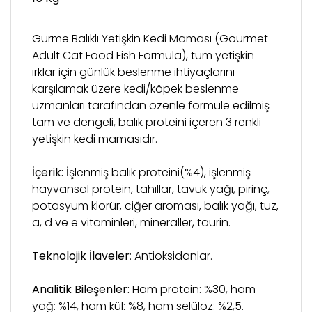
Gurme Balıklı Yetişkin Kedi Maması (Gourmet
Adult Cat Food Fish Formula), tüm yetişkin
ırklar için günlük beslenme ihtiyaçlarını
karşılamak üzere kedi/köpek beslenme
uzmanları tarafından özenle formüle edilmiş
tam ve dengeli, balık proteini içeren 3 renkli
yetişkin kedi mamasıdır.
İçerik:
İşlenmiş balık proteini(%4), işlenmiş
hayvansal protein, tahıllar, tavuk yağı, pirinç,
potasyum klorür, ciğer aroması, balık yağı, tuz,
a, d ve e vitaminleri, mineraller, taurin.
Teknolojik İlaveler
: Antioksidanlar.
Analitik Bileşenler:
Ham protein: %30, ham
yağ: %14, ham kül: %8, ham selüloz: %2,5.