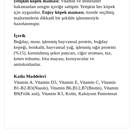
yetişkin köpek maması
; Vitamin ve mineraller
bakımından zengin içeriğe sahiptir. Yetişkin her köpek
için uygundur.
Enjoy köpek maması
, özenle seçilmiş
malzemelerin dikkatli bir şekilde işlenmesiyle
hazırlanmıştır.
İçerik
Buğday, mısır, işlenmiş hayvansal protein, buğday
kepeği, bonkalit, hayvansal yağ, işlenmiş sığır proteini
(%15), kurutulmuş şeker pancarı, ciğer aroması, tuz,
keten tohumu, bira mayası, koruyucular ve
antioksidanlar.
Katkı Maddeleri
Vitamin A, Vitamin D3, Vitamin E, Vitamin C, Vitamin
B1-B2-B3(Niasin), Vitamin B6,B12,B7(Biotin), Vitamin
B9(Folik asit), Vitamin K3, Kolin, Kalsiyum Pantotenat
Bu ürünün fiyat bilgisi, resim, ürün açıklamalarında
ve diğer konularda yetersiz gördüğünüz noktaları
Bu ürüne ilk yorumu siz yapın!
öneri formunu kullanarak tarafımıza iletebilirsiniz.