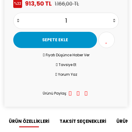
913,50 TL
1.166,00 TL
%22
SEPETE EKLE
Fiyatı Düşünce Haber Ver
Tavsiye Et
Yorum Yaz
Ürünü Paylaş:
ÜRÜN ÖZELLİKLERİ
TAKSİT SEÇENEKLERİ
ÜRÜN 