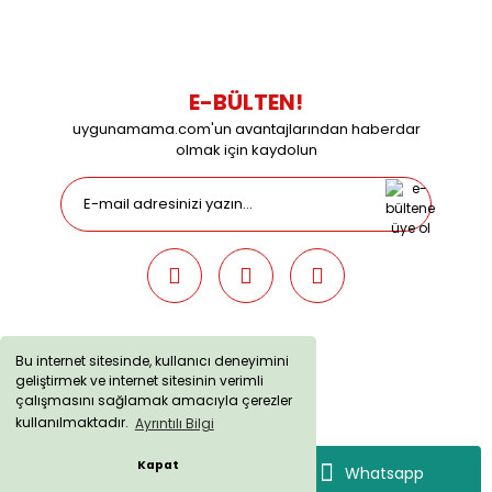
09:00 / 15:00 Pazar günleri kapalıyız.
E-BÜLTEN!
uygunamama.com'un avantajlarından haberdar
olmak için kaydolun
Bu internet sitesinde, kullanıcı deneyimini
geliştirmek ve internet sitesinin verimli
uygunamama.com © 2019 - Tüm Hakları Saklıdır. Kredi kartı
çalışmasını sağlamak amacıyla çerezler
bilgileriniz 256bit SSL sertifikası ile korunmaktadır.
kullanılmaktadır.
Ayrıntılı Bilgi
Kapat
Whatsapp