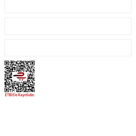
KURUMSAL
KATEGORİLER
ÖNEMLİ BİLGİLER
BİZİMLE İLETİŞİME GEÇİN
0216 616 20 02
0538 437 38 38
Çalışma Saatleri: Pazartesi-Cuma 09:00 / 17:30 Cumartesi