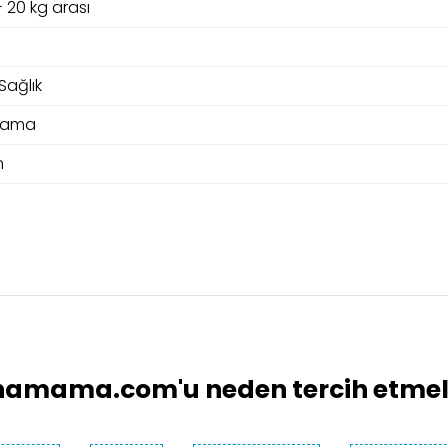
 - 20 kg arası
Sağlık
Mama
n
e
larında ve diğer konularda yetersiz gördüğünüz noktaları öneri formunu 
Bu ürüne ilk yorumu siz yapın!
emiyor.
Yorum Yaz
.
amama.com'u neden tercih etmeli