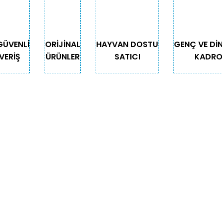
GÜVENLİ
ORİJİNAL
HAYVAN DOSTU
GENÇ VE Dİ
VERİŞ
ÜRÜNLER
SATICI
KADR
Gönder
GORİLER
ÖNEMLİ BİLGİLER
Teslimat
Depodan Gel Al
Güncel Gel Al Kampanyaları
Sepetim
för
İade ve Değişim
yonlu Ürünler