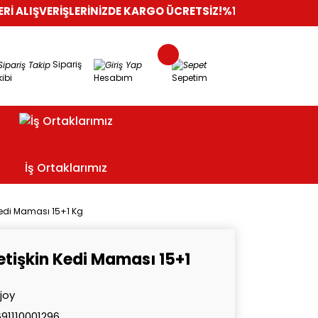
RİŞLERİNİZDE KARGO ÜCRETSİZ!
%100 GÜVENLİ ALIŞVERİŞ
ORİ
Sipariş
ibi
Hesabım
Sepetim
İş Ortaklarımız
Kedi Maması 15+1 Kg
etişkin Kedi Maması 15+1
joy
91110001296