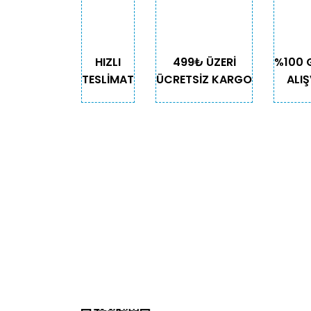
Bu ürüne benzer farklı alternatifler olmalı.
HIZLI
499₺ ÜZERİ
%100 
TESLİMAT
ÜCRETSİZ KARGO
ALIŞ
KURUMSAL
KATE
Biz Kimiz?
Kedi
İletişim
Köpek
Gizlilik ve Güvenlik
Kuş
Hesap Numaralarımız
Balık
Mağazalarımız
Pet Kua
Blog
Promos