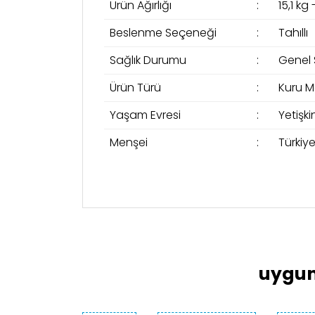
Ürün Ağırlığı
:
15,1 kg
Beslenme Seçeneği
:
Tahıllı
Sağlık Durumu
:
Genel 
Ürün Türü
:
Kuru 
Yaşam Evresi
:
Yetişki
Menşei
:
Türkiy
Bu ürünün fiyat bilgisi, resim, ürün açıklama
Görüş ve önerileriniz için teşekkür ederiz.
Ürün resmi kalitesiz, bozuk veya görüntülen
Ürün açıklamasında eksik bilgiler bulunuyor
uygun
Ürün bilgilerinde hatalar bulunuyor.
Ürün fiyatı diğer sitelerden daha pahalı.