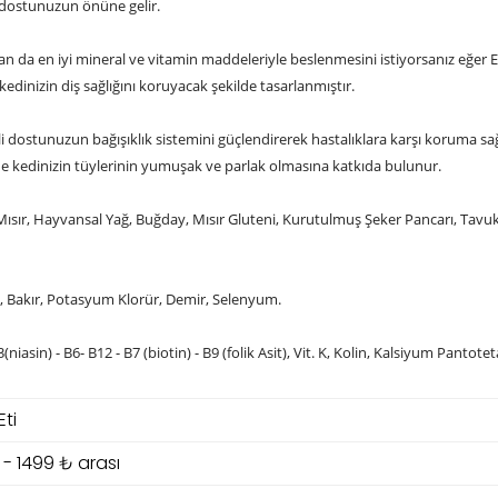
dostunuzun önüne gelir.
an da en iyi mineral ve vitamin maddeleriyle beslenmesini istiyorsanız eğer
kedinizin diş sağlığını koruyacak şekilde tasarlanmıştır.
 dostunuzun bağışıklık sistemini güçlendirerek hastalıklara karşı koruma sağ
nde kedinizin tüylerinin yumuşak ve parlak olmasına katkıda bulunur.
ısır, Hayvansal Yağ, Buğday, Mısır Gluteni, Kurutulmuş Şeker Pancarı, Tavu
, Bakır, Potasyum Klorür, Demir, Selenyum.
2- B3(niasin) - B6- B12 - B7 (biotin) - B9 (folik Asit), Vit. K, Kolin, Kalsiyum Pantote
ti
 - 1499 ₺ arası