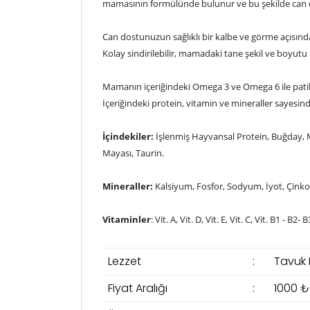
mamasının formülünde bulunur ve bu şekilde can 
Can dostunuzun sağlıklı bir kalbe ve görme açısınd
Kolay sindirilebilir, mamadaki tane şekil ve boyutu 
Mamanın içeriğindeki Omega 3 ve Omega 6 ile patili
İçeriğindeki protein, vitamin ve mineraller sayesi
İçindekiler:
İşlenmiş Hayvansal Protein, Buğday, M
Mayası, Taurin.
Mineraller:
Kalsiyum, Fosfor, Sodyum, İyot, Çinko
Vitaminler
: Vit. A, Vit. D, Vit. E, Vit. C, Vit. B1 - B
Lezzet
:
Tavuk E
Fiyat Aralığı
:
1000 ₺