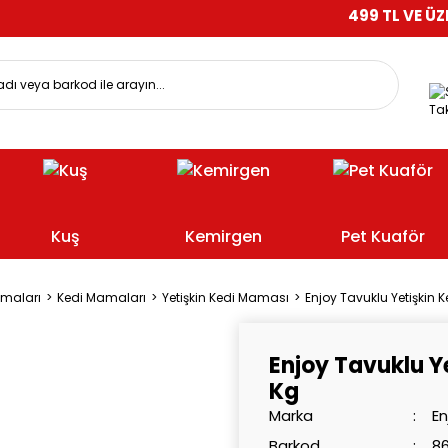
499 TL VE ÜZERİ ALIŞVE
Tak
Kuş
Kemirgen
Pet Kuaför
amaları
Kedi Mamaları
Yetişkin Kedi Maması
Enjoy Tavuklu Yetişkin 
Enjoy Tavuklu Y
Kg
Marka
En
Barkod
86