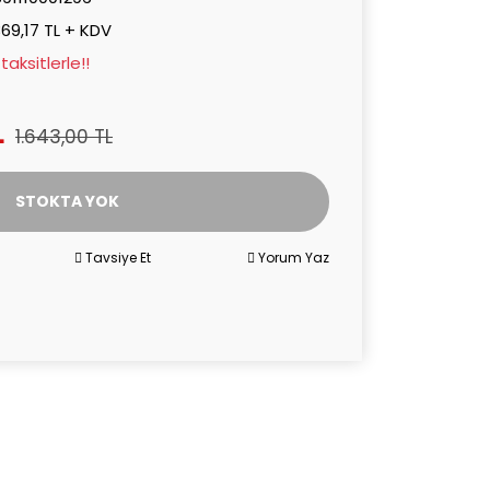
369,17 TL + KDV
aksitlerle!!
L
1.643,00 TL
STOKTA YOK
Tavsiye Et
Yorum Yaz