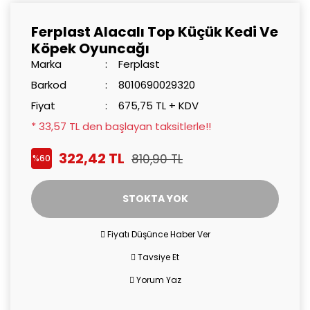
Ferplast Alacalı Top Küçük Kedi Ve
Köpek Oyuncağı
Marka
Ferplast
Barkod
8010690029320
Fiyat
675,75 TL + KDV
* 33,57 TL den başlayan taksitlerle!!
322,42 TL
810,90 TL
%60
STOKTA YOK
Fiyatı Düşünce Haber Ver
Tavsiye Et
Yorum Yaz