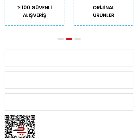
%100 GÜVENLİ
ORİJİNAL
Bu ürüne benzer farklı alternatifler olmalı.
ALIŞVERİŞ
ÜRÜNLER
Gönder
KURUMSAL
KATEGORİLER
ÖNEMLİ BİLGİLER