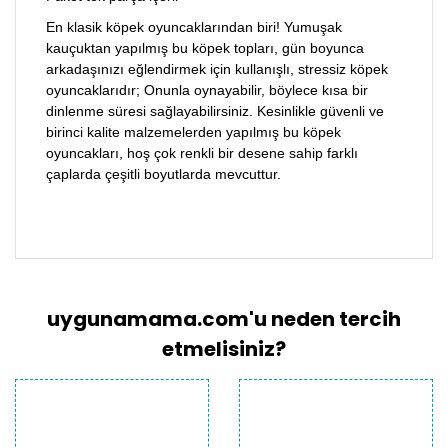
En klasik köpek oyuncaklarından biri! Yumuşak
kauçuktan yapılmış bu köpek topları, gün boyunca
arkadaşınızı eğlendirmek için kullanışlı, stressiz köpek
oyuncaklarıdır; Onunla oynayabilir, böylece kısa bir
dinlenme süresi sağlayabilirsiniz. Kesinlikle güvenli ve
birinci kalite malzemelerden yapılmış bu köpek
oyuncakları, hoş çok renkli bir desene sahip farklı
çaplarda çeşitli boyutlarda mevcuttur.
Bu ürünün fiyat bilgisi, resim, ürün açıklamalarında
ve diğer konularda yetersiz gördüğünüz noktaları
Bu ürüne ilk yorumu siz yapın!
öneri formunu kullanarak tarafımıza iletebilirsiniz.
Görüş ve önerileriniz için teşekkür ederiz.
uygunamama.com'u neden tercih
Yorum Yaz
Ürün resmi kalitesiz, bozuk veya
etmelisiniz?
görüntülenemiyor.
Ürün açıklamasında eksik bilgiler bulunuyor.
Ürün bilgilerinde hatalar bulunuyor.
Ürün fiyatı diğer sitelerden daha pahalı.