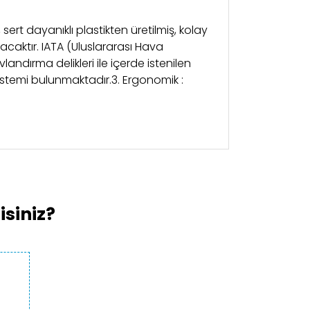
ert dayanıklı plastikten üretilmiş, kolay
lacaktır. IATA (Uluslararası Hava
vlandırma delikleri ile içerde istenilen
sistemi bulunmaktadır.3. Ergonomik :
kullanarak tarafımıza iletebilirsiniz.
siniz?