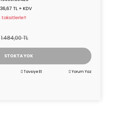
236,67 TL + KDV
taksitlerle!!
1.484,00 TL
STOKTA YOK
Tavsiye Et
Yorum Yaz