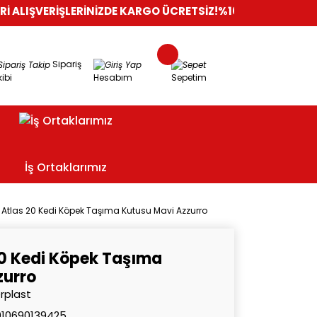
RİŞLERİNİZDE KARGO ÜCRETSİZ!
%100 GÜVENLİ ALIŞVERİŞ
ORİ
Sipariş
ibi
Hesabım
Sepetim
İş Ortaklarımız
t Atlas 20 Kedi Köpek Taşıma Kutusu Mavi Azzurro
20 Kedi Köpek Taşıma
zurro
rplast
010690139425