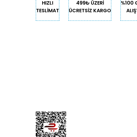
HIZLI
499₺ ÜZERİ
%100 
TESLİMAT
ÜCRETSİZ KARGO
ALIŞ
KURUMSAL
KATE
Biz Kimiz?
Kedi
İletişim
Köpek
Gizlilik ve Güvenlik
Kuş
Hesap Numaralarımız
Balık
Mağazalarımız
Pet Kua
Blog
Promos