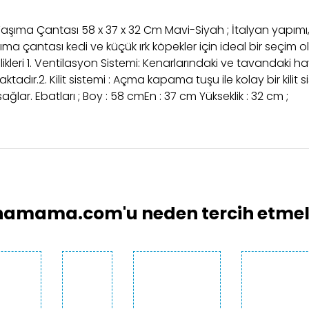
şıma Çantası 58 x 37 x 32 Cm Mavi-Siyah ; İtalyan yapımı, s
aşıma çantası kedi ve küçük ırk köpekler için ideal bir seçim o
ellikleri 1. Ventilasyon Sistemi: Kenarlarındaki ve tavandaki ha
dır.2. Kilit sistemi : Açma kapama tuşu ile kolay bir kilit 
ağlar. Ebatları ; Boy : 58 cmEn : 37 cm Yükseklik : 32 cm ;
larında ve diğer konularda yetersiz gördüğünüz noktaları öneri formunu 
Bu ürüne ilk yorumu siz yapın!
emiyor.
Yorum Yaz
.
amama.com'u neden tercih etmeli