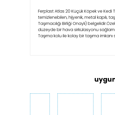
Ferplast Atlas 20 Küçük Köpek ve Kedi Ta
temizlenebilen, hijyenik, metal kapılı, t
Taşımacılığı Birliği Onaylı) belgelidir.Öz
düzeyde bir hava sirkülasyonu sağlamakta
Taşıma kolu ile kolay bir taşıma imkanı s
Bu ürünün fiyat bilgisi, resim, ürün açıklama
Görüş ve önerileriniz için teşekkür ederiz.
Ürün resmi kalitesiz, bozuk veya görüntülen
Ürün açıklamasında eksik bilgiler bulunuyor
uygun
Ürün bilgilerinde hatalar bulunuyor.
Ürün fiyatı diğer sitelerden daha pahalı.
Bu ürüne benzer farklı alternatifler olmalı.