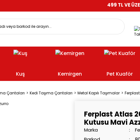
499 TL VE ÜZERİ ALIŞVE
Tak
Kuş
Kemirgen
Pet Kuaför
ma Çantaları
Kedi Taşıma Çantaları
Metal Kapılı Taşımalar
Ferplas
Ferplast Atlas 
Kutusu Mavi Az
Marka
Fe
Barkod
8