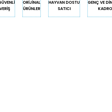
GÜVENLİ
ORİJİNAL
HAYVAN DOSTU
GENÇ VE Dİ
VERİŞ
ÜRÜNLER
SATICI
KADR
Gönder
GORİLER
ÖNEMLİ BİLGİLER
Teslimat
Depodan Gel Al
Güncel Gel Al Kampanyaları
Sepetim
för
İade ve Değişim
yonlu Ürünler