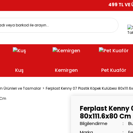
499 TL VE ÜZERİ ALI
Tak
Kuş
Kemirgen
Pet Kuaför
m Ürünleri ve Tasmalar
Ferplast Kenny 07 Plastik Köpek Kulübesi 80x111.
Ferplast Kenny 
80x111.6x80 Cm
Bilgilendirme
Bu
Marka
Fe