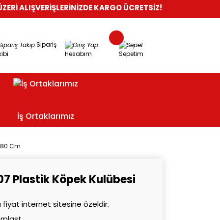
ŞVERİŞLERİNİZDE KARGO ÜCRETSİZ!
%100 GÜVENLİ ALIŞVERİŞ
Sipariş
ibi
Hesabım
Sepetim
İş Ortaklarımız
6x80 Cm
07 Plastik Köpek Kulübesi
 fiyat internet sitesine özeldir.
rplast