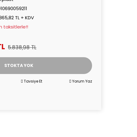
010690059211
865,82 TL + KDV
taksitlerle!!
TL
5.838,98 TL
STOKTA YOK
Tavsiye Et
Yorum Yaz