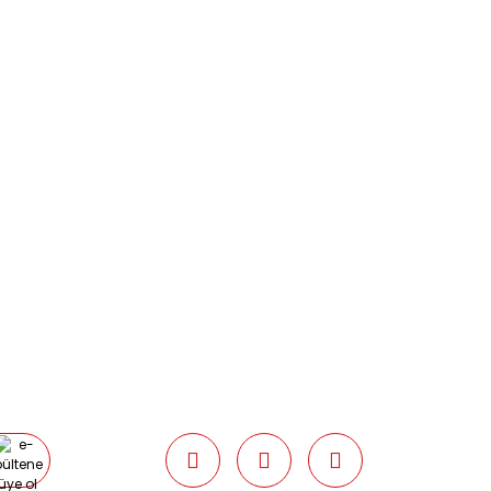
BİZİMLE İLETİŞİME GEÇİN
0216 616 20 02
0538 437 38 38
Çalışma Saatleri: Pazartesi-Cuma
09:00 / 17:30 Cumartesi 09:00 / 15:00
Pazar günleri kapalıyız.
e ulaşıp bilgi verilmelidir.
umarası ile Mng Kargo’ya teslim
 ile gönderim yapılırsa ücret
r.
0877351 anlaşma numarası ile Mng
dilirse,
kargo ücreti tarafımızdan
alınabilmeye uygun olmaması