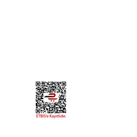
KURUMSAL
KATE
Biz Kimiz?
Kedi
İletişim
Köpek
Gizlilik ve Güvenlik
Kuş
Hesap Numaralarımız
Balık
Mağazalarımız
Pet Kua
Blog
Promos