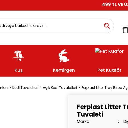
499 TL VE ÜZERİ ALIŞ
Kuş
Kemirgen
Pet Kuaför
nları
Kedi Tuvaletleri
Açık Kedi Tuvaletleri
Ferplast Litter Tray Birba Aç
Ferplast Litter 
Tuvaleti
Marka
Di