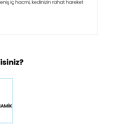
Geniş iç hacmi, kedinizin rahat hareket
kullanarak tarafımıza iletebilirsiniz.
siniz?
NAMİK
O