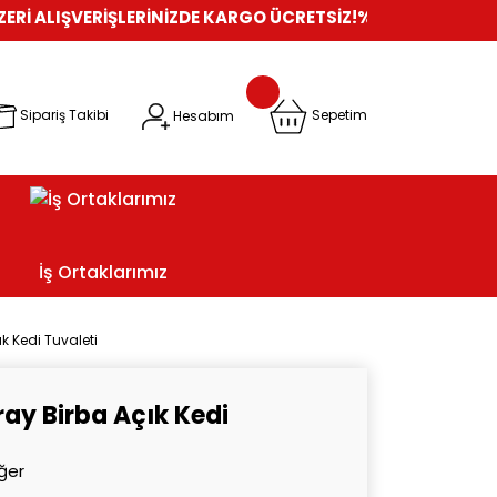
VERİŞLERİNİZDE KARGO ÜCRETSİZ!
%100 GÜVENLİ ALIŞVERİŞ
OR
Sipariş Takibi
Hesabım
Sepetim
İş Ortaklarımız
ık Kedi Tuvaleti
Tray Birba Açık Kedi
ğer