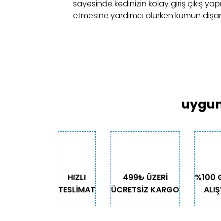
sayesinde kedinizin kolay giriş çıkış ya
etmesine yardımcı olurken kumun dışarı 
Bu ürünün fiyat bilgisi, resim, ürün açıklama
Görüş ve önerileriniz için teşekkür ederiz.
Ürün resmi kalitesiz, bozuk veya görüntülen
Ürün açıklamasında eksik bilgiler bulunuyor
uygun
Ürün bilgilerinde hatalar bulunuyor.
Ürün fiyatı diğer sitelerden daha pahalı.
Bu ürüne benzer farklı alternatifler olmalı.
HIZLI
499₺ ÜZERİ
%100 
TESLİMAT
ÜCRETSİZ KARGO
ALIŞ