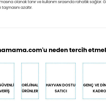
pmasına olanak tanır ve kullanım sırasında rahatlık sağlar. 
taşmasını azaltır.
larında ve diğer konularda yetersiz gördüğünüz noktaları öneri formunu 
Bu ürüne ilk yorumu siz yapın!
emiyor.
Yorum Yaz
.
amama.com'u neden tercih etmeli
GÜVENLİ
ORİJİNAL
HAYVAN DOSTU
GENÇ VE Dİ
VERİŞ
ÜRÜNLER
SATICI
KADR
Gönder