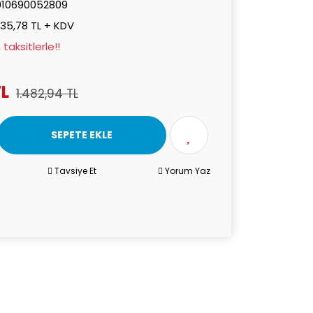
010690052809
235,78 TL + KDV
taksitlerle!!
TL
1.482,94 TL
SEPETE EKLE
Tavsiye Et
Yorum Yaz