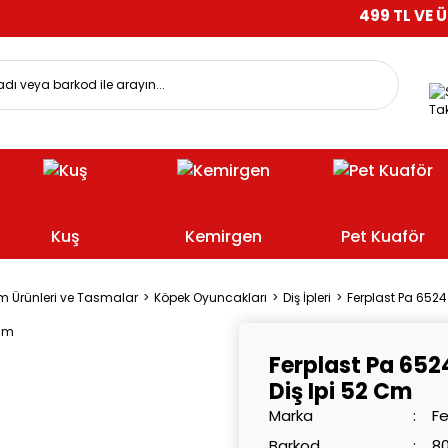
499 TL VE ÜZERİ ALI
Tak
Kuş
Kemirgen
Pet Kuaför
m Ürünleri ve Tasmalar
Köpek Oyuncakları
Diş İpleri
Ferplast Pa 6524
Ferplast Pa 652
Diş Ipi 52 Cm
Marka
Fe
Barkod
8