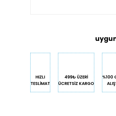
Bu ürünün fiyat bilgisi, resim, ürün açıklama
Görüş ve önerileriniz için teşekkür ederiz.
Ürün resmi kalitesiz, bozuk veya görüntülen
Ürün açıklamasında eksik bilgiler bulunuyor
uygun
Ürün bilgilerinde hatalar bulunuyor.
Ürün fiyatı diğer sitelerden daha pahalı.
Bu ürüne benzer farklı alternatifler olmalı.
HIZLI
499₺ ÜZERİ
%100 
TESLİMAT
ÜCRETSİZ KARGO
ALIŞ