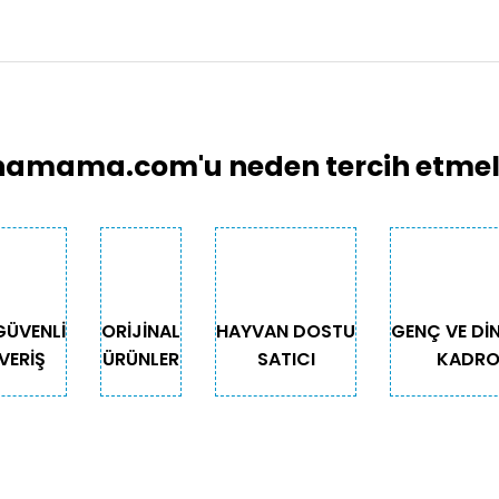
larında ve diğer konularda yetersiz gördüğünüz noktaları öneri formunu 
Bu ürüne ilk yorumu siz yapın!
emiyor.
Yorum Yaz
.
amama.com'u neden tercih etmeli
GÜVENLİ
ORİJİNAL
HAYVAN DOSTU
GENÇ VE Dİ
VERİŞ
ÜRÜNLER
SATICI
KADR
Gönder