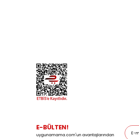
KURUMSAL
KATE
Biz Kimiz?
Kedi
İletişim
Köpek
Gizlilik ve Güvenlik
Kuş
Hesap Numaralarımız
Balık
Mağazalarımız
Pet Kua
Blog
Promos
E-BÜLTEN!
uygunamama.com'un avantajlarından