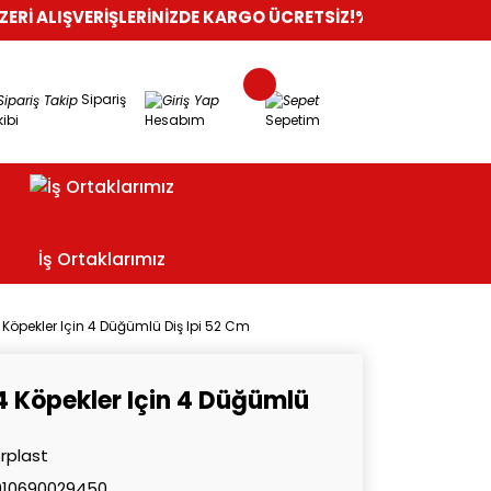
ŞVERİŞLERİNİZDE KARGO ÜCRETSİZ!
%100 GÜVENLİ ALIŞVERİŞ
O
Sipariş
ibi
Hesabım
Sepetim
İş Ortaklarımız
 Köpekler Için 4 Düğümlü Diş Ipi 52 Cm
4 Köpekler Için 4 Düğümlü
rplast
010690029450