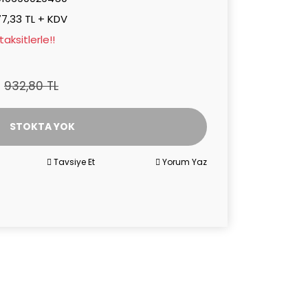
7,33 TL + KDV
aksitlerle!!
932,80 TL
STOKTA YOK
Tavsiye Et
Yorum Yaz