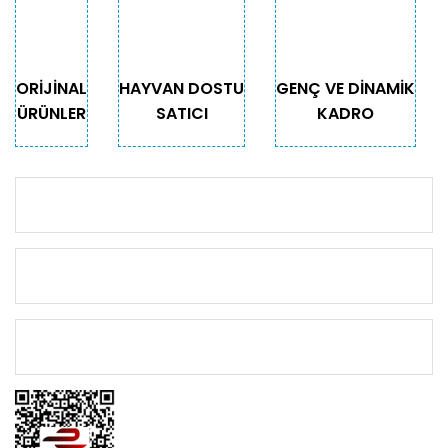
Gönder
ORİJİNAL
HAYVAN DOSTU
GENÇ VE DİNAMİK
ÜRÜNLER
SATICI
KADRO
KURUMSAL
KATEGORİLER
ÖNEMLİ BİLGİLER