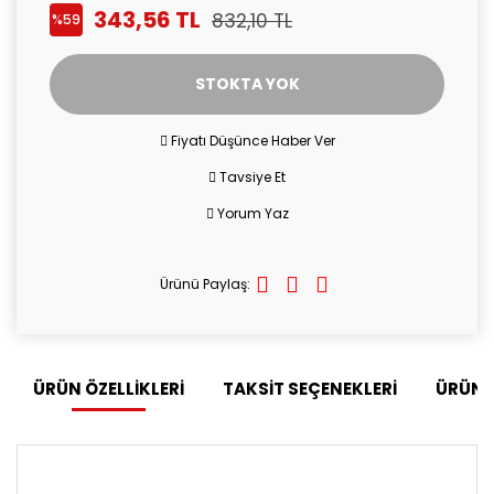
343,56 TL
832,10 TL
%59
STOKTA YOK
Fiyatı Düşünce Haber Ver
Tavsiye Et
Yorum Yaz
Ürünü Paylaş:
ÜRÜN ÖZELLİKLERİ
TAKSİT SEÇENEKLERİ
ÜRÜN 