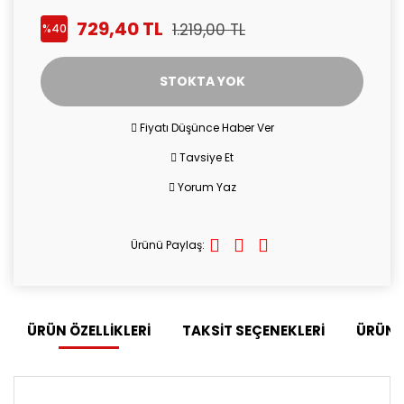
729,40 TL
1.219,00 TL
%40
STOKTA YOK
Fiyatı Düşünce Haber Ver
Tavsiye Et
Yorum Yaz
Ürünü Paylaş:
ÜRÜN ÖZELLİKLERİ
TAKSİT SEÇENEKLERİ
ÜRÜN 