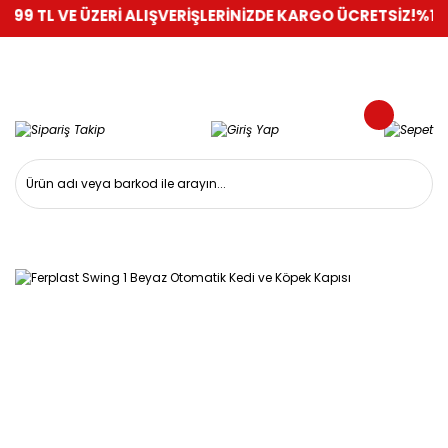
 VE ÜZERİ ALIŞVERİŞLERİNİZDE KARGO ÜCRETSİZ!
%100 GÜVEN