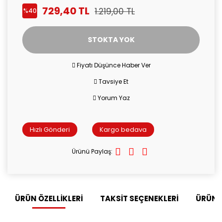
729,40 TL
1.219,00 TL
%40
STOKTA YOK
Fiyatı Düşünce Haber Ver
Tavsiye Et
Yorum Yaz
Hızlı Gönderi
Kargo bedava
Ürünü Paylaş:
ÜRÜN ÖZELLİKLERİ
TAKSİT SEÇENEKLERİ
ÜRÜN 