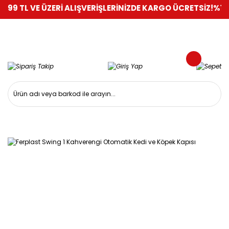
 VE ÜZERİ ALIŞVERİŞLERİNİZDE KARGO ÜCRETSİZ!
%100 GÜVEN