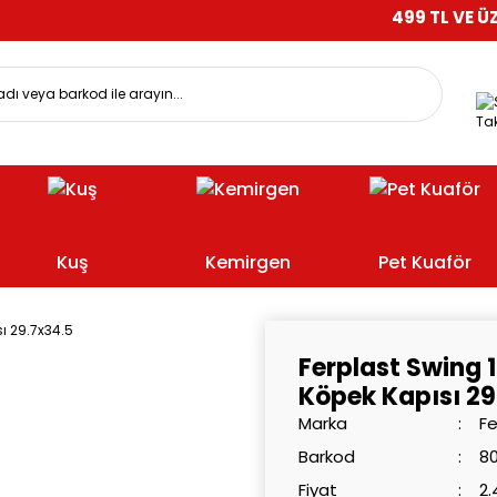
499 TL VE ÜZERİ ALIŞV
Tak
Kuş
Kemirgen
Pet Kuaför
Ferplast Swing 
Köpek Kapısı 29
Marka
Fe
Barkod
8
Fiyat
2.