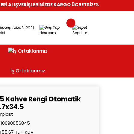
ERİŞLERİNİZDE KARGO ÜCRETSİZ!
%100 GÜVENLİ ALIŞVERİŞ
OR
Sipariş
ibi
Hesabım
Sepetim
İş Ortaklarımız
15 Kahve Rengi Otomatik
.7x34.5
rplast
010690056845
455,67 TL + KDV