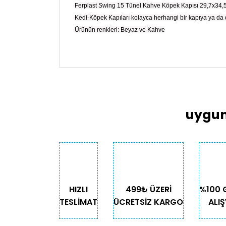
Ferplast Swing 15 Tünel Kahve Köpek Kapısı 29,7x34,5F
Kedi-Köpek Kapıları kolayca herhangi bir kapıya ya da d
Ürünün renkleri: Beyaz ve Kahve
Bu ürünün fiyat bilgisi, resim, ürün açıklama
Görüş ve önerileriniz için teşekkür ederiz.
Ürün resmi kalitesiz, bozuk veya görüntülen
Ürün açıklamasında eksik bilgiler bulunuyor
uygun
Ürün bilgilerinde hatalar bulunuyor.
Ürün fiyatı diğer sitelerden daha pahalı.
Bu ürüne benzer farklı alternatifler olmalı.
HIZLI
499₺ ÜZERİ
%100 
TESLİMAT
ÜCRETSİZ KARGO
ALIŞ