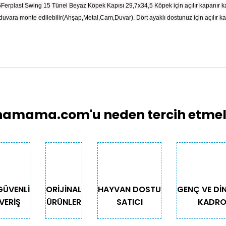
erplast Swing 15 Tünel Beyaz Köpek Kapısı 29,7x34,5 Köpek için açılır kapanır kap
uvara monte edilebilir(Ahşap,Metal,Cam,Duvar). Dört ayaklı dostunuz için açılır kap
larında ve diğer konularda yetersiz gördüğünüz noktaları öneri formunu 
Bu ürüne ilk yorumu siz yapın!
emiyor.
Yorum Yaz
.
amama.com'u neden tercih etmeli
GÜVENLİ
ORİJİNAL
HAYVAN DOSTU
GENÇ VE Dİ
VERİŞ
ÜRÜNLER
SATICI
KADR
Gönder