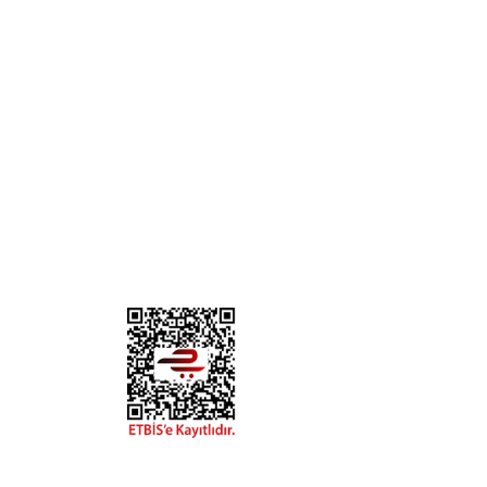
KURUMSAL
KATE
Biz Kimiz?
Kedi
İletişim
Köpek
Gizlilik ve Güvenlik
Kuş
Hesap Numaralarımız
Balık
Mağazalarımız
Pet Kua
Blog
Promos