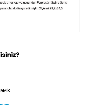
aklı, her kapıya uygundur. Ferplast'ın Swing Serisi
anır olarak dizayn edilmiştir. Ölçüleri 29,7x34,5
kullanarak tarafımıza iletebilirsiniz.
siniz?
NAMİK
O