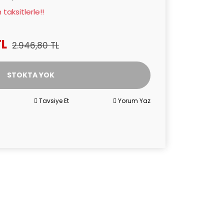
taksitlerle!!
TL
2.946,80 TL
STOKTA YOK
Tavsiye Et
Yorum Yaz