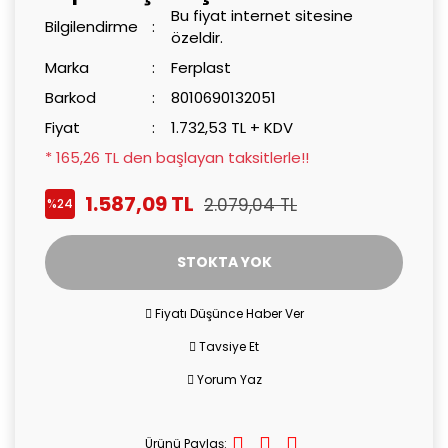
Bu fiyat internet sitesine
Bilgilendirme
özeldir.
Marka
Ferplast
Barkod
8010690132051
Fiyat
1.732,53 TL + KDV
* 165,26 TL den başlayan taksitlerle!!
1.587,09 TL
2.079,04 TL
%24
STOKTA YOK
Fiyatı Düşünce Haber Ver
Tavsiye Et
Yorum Yaz
Ürünü Paylaş: