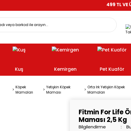
499 TL VE ÜZERİ ALI
Tak
Kuş
Kemirgen
Pet Kuaför
Köpek
Yetişkin Köpek
Orta Irk Yetişkin Köpek
Mamaları
Maması
Mamaları
Fitmin For Life 
Maması 2,5 Kg
Bilgilendirme
Bu