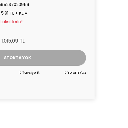
595237020959
5,91 TL + KDV
aksitlerle!!
1.015,09 TL
STOKTA YOK
Tavsiye Et
Yorum Yaz