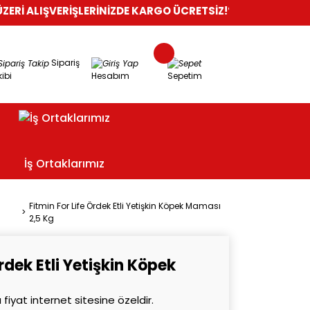
ŞVERİŞLERİNİZDE KARGO ÜCRETSİZ!
%100 GÜVENLİ ALIŞVERİŞ
O
Sipariş
ibi
Hesabım
Sepetim
İş Ortaklarımız
Fitmin For Life Ördek Etli Yetişkin Köpek Maması
2,5 Kg
Ördek Etli Yetişkin Köpek
 fiyat internet sitesine özeldir.