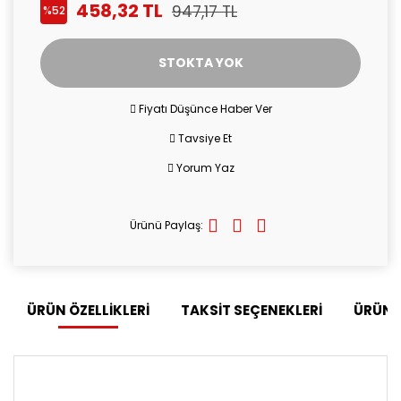
458,32 TL
947,17 TL
%52
STOKTA YOK
Fiyatı Düşünce Haber Ver
Tavsiye Et
Yorum Yaz
Ürünü Paylaş:
ÜRÜN ÖZELLİKLERİ
TAKSİT SEÇENEKLERİ
ÜRÜN 