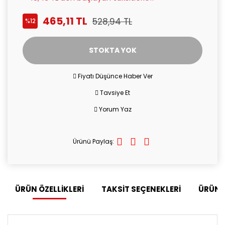
465,11 TL
528,94 TL
%12
STOKTA YOK
Fiyatı Düşünce Haber Ver
Tavsiye Et
Yorum Yaz
Ürünü Paylaş:
ÜRÜN ÖZELLİKLERİ
TAKSİT SEÇENEKLERİ
ÜRÜN 