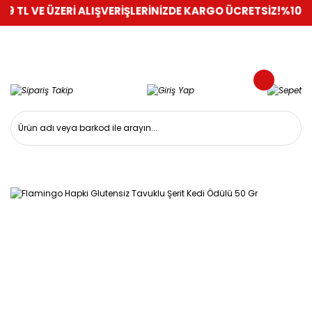
E ÜZERİ ALIŞVERİŞLERİNİZDE KARGO ÜCRETSİZ!
%100 GÜVENLİ