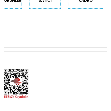
ÜRÜNLER
SATICI
KADRO
KURUMSAL
KATEGORİLER
ÖNEMLİ BİLGİLER
BİZİMLE İLETİŞİME GEÇİN