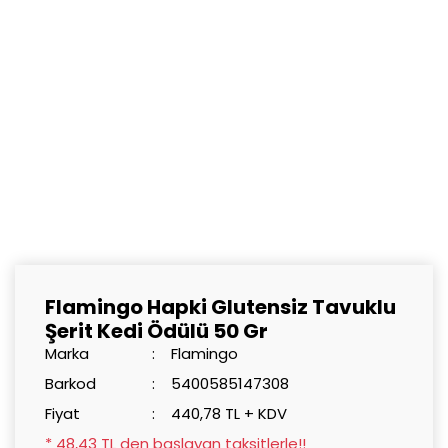
Flamingo Hapki Glutensiz Tavuklu
Şerit Kedi Ödülü 50 Gr
Marka
Flamingo
Barkod
5400585147308
Fiyat
440,78 TL + KDV
* 48,43 TL den başlayan taksitlerle!!