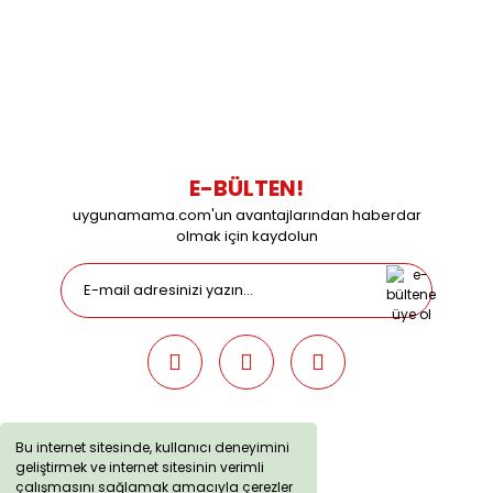
0216 616 20 02
0538 437 38 38
Çalışma Saatleri: Pazartesi-Cuma 09:00 / 17:30 Cumartesi
09:00 / 15:00 Pazar günleri kapalıyız.
E-BÜLTEN!
uygunamama.com'un avantajlarından haberdar
olmak için kaydolun
Bu internet sitesinde, kullanıcı deneyimini
geliştirmek ve internet sitesinin verimli
uygunamama.com © 2019 - Tüm Hakları Saklıdır. Kredi kartı
çalışmasını sağlamak amacıyla çerezler