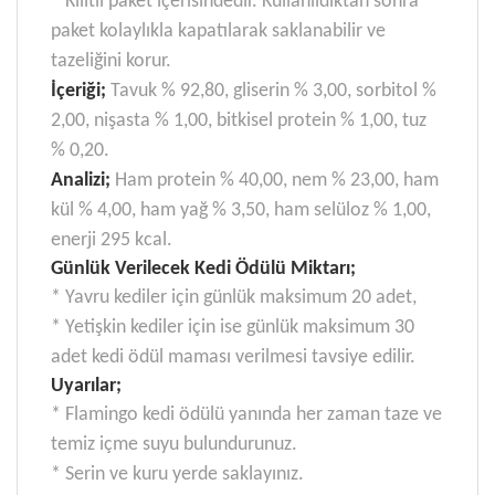
* Kilitli paket içerisindedir. Kullanıldıktan sonra
paket kolaylıkla kapatılarak saklanabilir ve
tazeliğini korur.
İçeriği;
Tavuk % 92,80, gliserin % 3,00, sorbitol %
2,00, nişasta % 1,00, bitkisel protein % 1,00, tuz
% 0,20.
Analizi;
Ham protein % 40,00, nem % 23,00, ham
kül % 4,00, ham yağ % 3,50, ham selüloz % 1,00,
enerji 295 kcal.
Günlük Verilecek Kedi Ödülü Miktarı;
* Yavru kediler için günlük maksimum 20 adet,
* Yetişkin kediler için ise günlük maksimum 30
adet kedi ödül maması verilmesi tavsiye edilir.
Uyarılar;
* Flamingo kedi ödülü yanında her zaman taze ve
temiz içme suyu bulundurunuz.
* Serin ve kuru yerde saklayınız.