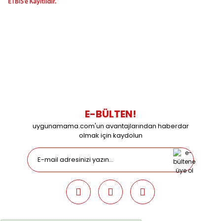
BİZİMLE İLETİŞİME GEÇİN
0216 616 20 02
0538 437 38 38
Çalışma Saatleri: Pazartesi-Cuma 09:00 / 17:30 Cumartesi
09:00 / 15:00 Pazar günleri kapalıyız.
E-BÜLTEN!
uygunamama.com'un avantajlarından haberdar
olmak için kaydolun