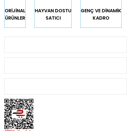
Gönder
ORİJİNAL
HAYVAN DOSTU
GENÇ VE DİNAMİK
ÜRÜNLER
SATICI
KADRO
KURUMSAL
KATEGORİLER
ÖNEMLİ BİLGİLER